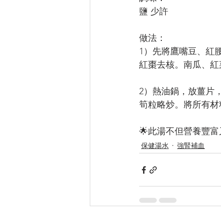
鹽 少許
做法：
1）先將鷹嘴豆、紅
紅棗去核。南瓜、紅
2）熱油鍋，放薑片
筍粒略炒。將所有材
🌟此湯不但營養豐
保健湯水
強腎補血