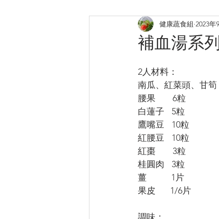
健康蔬食組
2023年
煎炸
烤焗菜式
日式料
補血湯系
提升膠原
補鈣蛋白質B12
2人材料：
南瓜、紅菜頭、甘筍
腰果       6粒
白蓮子   5粒
鷹嘴豆   10粒
紅腰豆   10粒
紅棗       3粒
桂圓肉   3粒
薑          1片
果皮      1/6片
調味：