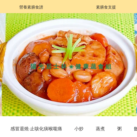
營養素膳食譜
素膳食支援
陽光居士林☀️健康蔬食組
感冒退燒·止咳化痰喉嚨痛
小炒
蒸煮
粥