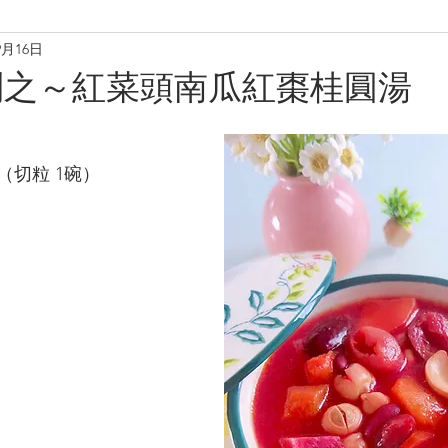
9月16日
理
烘焙麵包餅
小食·沙律
營養飲品
甜品糖水
列之～紅菜頭南瓜紅棗桂圓湯
養肝潤肺養胃
化痰養陰
養生篇
養心安神
增
（切粒 1碗）