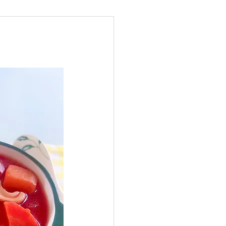
健脾祛濕排毒
強腎補血
強免疫力防癌