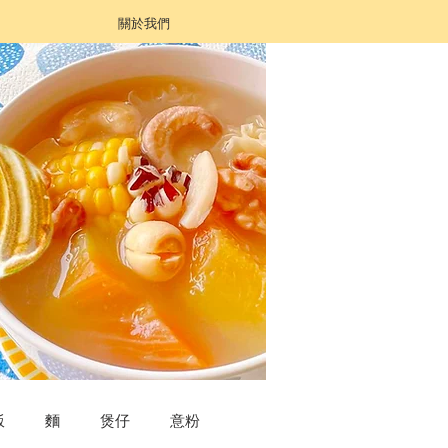
關於我們
飯
麵
煲仔
意粉