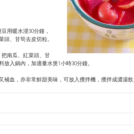
腰豆用暖水浸30分鐘，
菜頭、甘筍去皮切粒。
，把南瓜、紅菜頭、甘
料放入鍋內，加適量水煲
1小時30
分鐘。
富又補血，亦非常鮮甜美味，可放入攪拌機，攪拌成濃湯飲