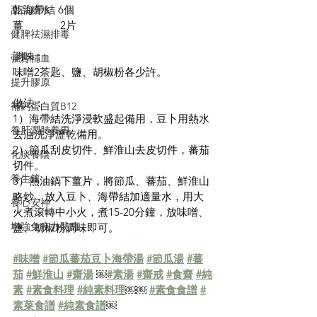
亁海帶結 6個
甜品糖水
薑             2片
健脾祛濕排毒
調味：
強腎補血
味噌2茶匙、鹽、胡椒粉各少許。
提升膠原
做法：
補鈣蛋白質B12
1）海帶結洗淨浸軟盛起備用，豆卜用熱水
養肝潤肺養胃
去油洗淨瀝乾備用。
2）節瓜刮皮切件、鮮淮山去皮切件，蕃茄
化痰養陰
切件。
養生篇
3）熱油鍋下薑片，將節瓜、蕃茄、鮮淮山
略炒，放入豆卜、海帶結加適量水，用大
養心安神
火煮滾轉中小火，煮15-20分鐘，放味噌、
增強免疫力防癌
鹽、胡椒粉調味即可。
#味噌
#節瓜蕃茄豆卜海帶湯
#節瓜湯
#蕃
茄
#鮮淮山
#齋湯
 ￼
#素湯
#齋戒
#食齋
#純
素
#素食料理
#純素料理
￼￼ 
#素食食譜
#
素菜食譜
#純素食譜
￼