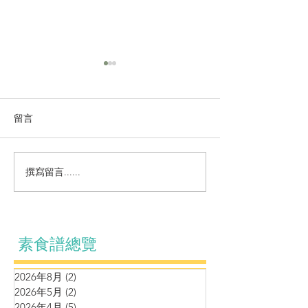
留言
涼拌系列～自制麻辣黃耳
撰寫留言......
營養湯水～蘆筍
腰果蘑菇濃湯
素食譜總覽
2026年8月
(2)
2 篇文章
2026年5月
(2)
2 篇文章
2026年4月
(5)
5 篇文章