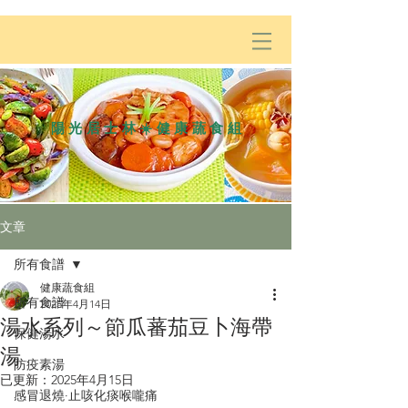
陽光居士林☀️健康蔬食組
文章
所有食譜
健康蔬食組
所有食譜
2025年4月14日
湯水系列～節瓜蕃茄豆卜海帶
保健湯水
湯
防疫素湯
已更新：
2025年4月15日
感冒退燒·止咳化痰喉嚨痛