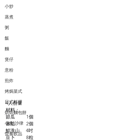
小炒
蒸煮
粥
飯
麵
煲仔
意粉
煎炸
烤焗菜式
日式料理
4人份量
材料：
烘焙麵包餅
節瓜         1個
小食·沙律
蕃茄         2個
鮮淮山     4吋
營養飲品
豆卜         8粒