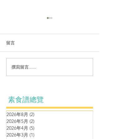
留言
撰寫留言......
營養湯水～蘆筍青豆薯仔
羊肚菌姬松茸黑
腰果蘑菇濃湯
塔燴豆腐
素食譜總覽
2026年8月
(2)
2 篇文章
2026年5月
(2)
2 篇文章
2026年4月
(5)
5 篇文章
2026年3月
(1)
1 篇文章