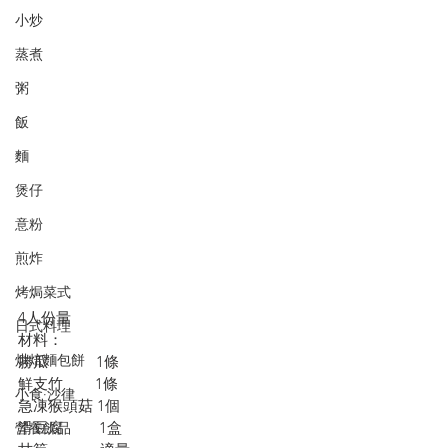
小炒
蒸煮
粥
飯
麵
煲仔
意粉
煎炸
烤焗菜式
4人份量
日式料理
材料：
烘焙麵包餅
勝瓜            1條
鮮支竹        1條
小食·沙律
急凍猴頭菇 1個
滑豆腐         1盒
營養飲品