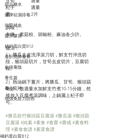
甘筍             適量
甜品糖水
杞子             適量
薑                 2片
健脾祛濕排毒
強腎補血
調味：
食鹽、素菇粉、胡椒粉、麻油各少許。
提升膠原
補鈣蛋白質B12
做法：
1）勝瓜去皮洗淨滾刀切，鮮支竹沖洗切
養肝潤肺養胃
段，猴頭菇切片，甘筍去皮切片，豆腐切
化痰養陰
粒。
養生篇
2）熱油鍋下薑片，將勝瓜、甘筍、猴頭菇
養心安神
略炒，放適量水加鮮支竹煮10-15分鐘，然
後放入豆腐煮滾調味，上鍋灑上杞子即
增強免疫力防癌
可。
#勝瓜枝竹猴頭菇豆腐湯
#勝瓜湯
#猴頭菇
豆腐湯
#純素
#素食
#食齋
#齋戒
#素食料
理
#素食食譜
#素菜食譜
補鈣蛋白質B12