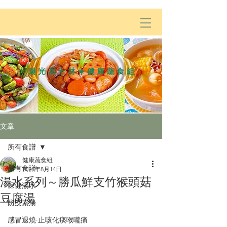
陽光居士林☀️健康蔬食組
文章
所有食譜
健康蔬食組
所有食譜
2024年8月14日
湯水系列～勝瓜鮮支竹猴頭菇
保健湯水
豆腐湯
防疫素湯
感冒退燒·止咳化痰喉嚨痛