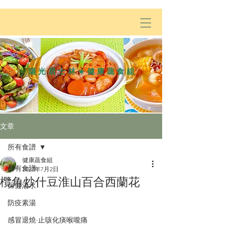
陽光居士林☀️健康蔬食組
文章
所有食譜
健康蔬食組
所有食譜
2023年7月2日
欖角炒什豆淮山百合西蘭花
保健湯水
防疫素湯
感冒退燒·止咳化痰喉嚨痛