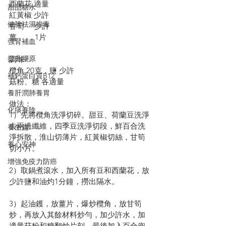
西蘭花 適量
甜品糖水
紅黃椒 少許
健脾祛濕排毒
甘筍     少許
薑         1片
強腎補血
提升膠原
調味：
欖角 20克，鹽 少許
補鈣蛋白質B12
菇粉、糖 各適量
養肝潤肺養胃
做法：
化痰養陰
1）先將欖角洗淨切碎。甜豆、荷蘭豆洗淨
去兩邊纖維，四季豆洗淨切段，鮮百合洗
養生篇
淨拆散，淮山切薄片，紅黃椒切絲，甘筍
養心安神
切小片。
增強免疫力防癌
2）取鍋煮滾水，加入所有豆和西蘭花，放
少許鹽和油灼1分鐘，撈出隔水。
3）起油鑊，放薑片，爆炒欖角，放甘筍
炒，再放入其餘材料炒勻，加少許水，加
適量菇粉和糖翻炒片刻，最後加入百合兜