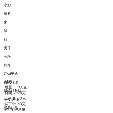
小炒
蒸煮
粥
飯
麵
煲仔
意粉
煎炸
烤焗菜式
材料：
日式料理
甜豆     100克
烘焙麵包餅
荷蘭豆  70克
四季豆  70克
小食·沙律
鮮百合  40克
營養飲品
鮮淮山  適量