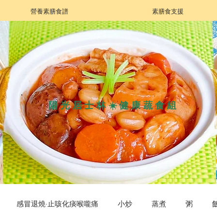
營養素膳食譜
素膳食支援
陽光居士林☀️健康蔬食組
感冒退燒·止咳化痰喉嚨痛
小炒
蒸煮
粥