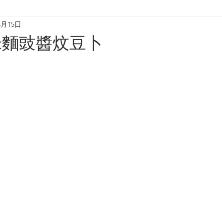
4月15日
理
烘焙麵包餅
小食·沙律
營養飲品
甜品糖水
米麵豉醬炆豆卜
養肝潤肺養胃
化痰養陰
養生篇
養心安神
增