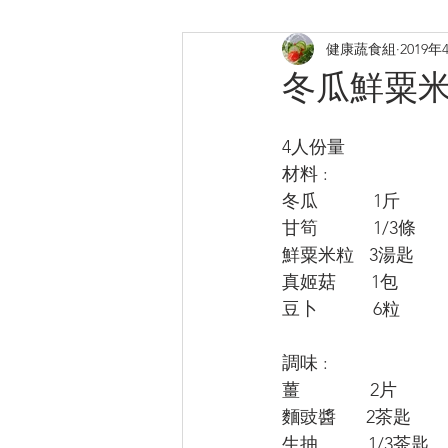
健康蔬食組
2019年
煎炸
烤焗菜式
日式料
冬瓜鮮粟
提升膠原
補鈣蛋白質B12
4人份量
材料 :
冬瓜           1斤
甘筍           1/3條
鮮粟米粒   3湯匙
真姬菇       1包
豆卜           6粒
調味 :
薑              2片
麵豉醬      2茶匙
生抽          1/3茶匙