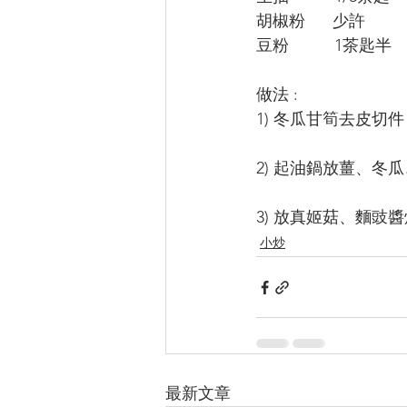
胡椒粉      少許
豆粉          1茶匙半
做法 :
1) 冬瓜甘筍去皮
2) 起油鍋放薑、
3) 放真姬菇、麵
小炒
最新文章