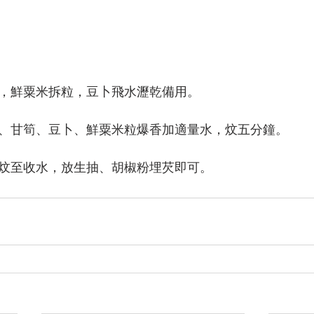
切件，鮮粟米拆粒，豆卜飛水瀝乾備用。
冬瓜、甘筍、豆卜、鮮粟米粒爆香加適量水，炆五分鐘。
豉醬炆至收水，放生抽、胡椒粉埋芡即可。