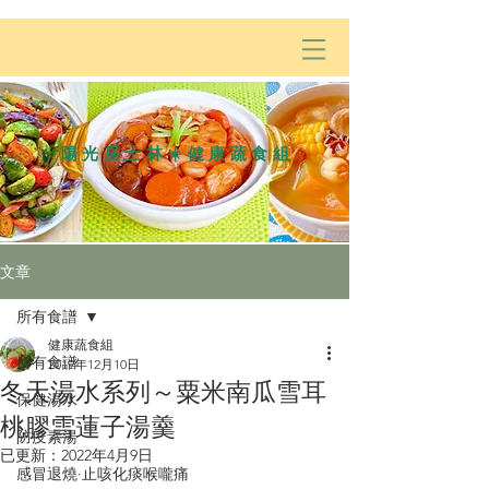
陽光居士林☀️健康蔬食組
文章
所有食譜
健康蔬食組
所有食譜
2019年12月10日
冬天湯水系列～粟米南瓜雪耳
保健湯水
桃膠雪蓮子湯羹
防疫素湯
已更新：
2022年4月9日
感冒退燒·止咳化痰喉嚨痛