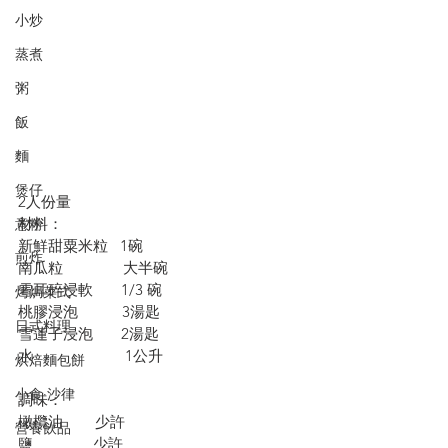
小炒
蒸煮
粥
飯
麵
煲仔
2人份量
材料：
意粉
新鮮甜粟米粒   1碗
煎炸
南瓜粒               大半碗
雪耳碎浸軟       1/3 碗
烤焗菜式
桃膠浸泡           3湯匙
日式料理
雪蓮子浸泡       2湯匙
水                       1公升
烘焙麵包餅
小食·沙律
調味：
橄欖油        少許
營養飲品
鹽               少許