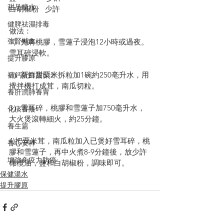
甜品糖水
白胡椒粉   少許
健脾祛濕排毒
做法：
強腎補血
1）先將桃膠，雪蓮子浸泡12小時或過夜。
雪耳碎浸軟。
提升膠原
2）新鮮甜粟米拆粒加1碗約250亳升水，用
補鈣蛋白質B12
攪拌機打成茸，南瓜切粒。
養肝潤肺養胃
3）雪耳碎，桃膠和雪蓮子加750毫升水，
化痰養陰
大火煲滾轉細火，約25分鐘。
養生篇
4)把粟米茸，南瓜粒加入已煲好雪耳碎，桃
養心安神
膠和雪蓮子，再中火煮8-9分鐘後，放少許
增強免疫力防癌
橄欖油，鹽和白胡椒粉，調味即可。
保健湯水
提升膠原