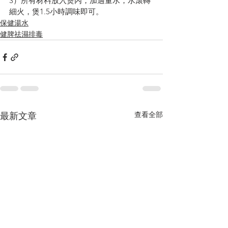
3）所有材料放入煲內，加適量水，水滾轉
細火，煲1.5小時調味即可。
保健湯水
健脾祛濕排毒
查看全部
最新文章