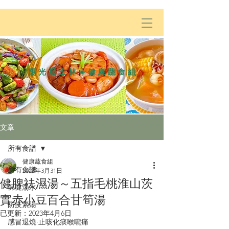
陽光居士林☀️健康蔬食組
文章
所有食譜
健康蔬食組
所有食譜
2023年3月31日
健脾祛濕湯～五指毛桃淮山茨
保健湯水
實赤小豆百合甘筍湯
防疫素湯
已更新：
2023年4月6日
感冒退燒·止咳化痰喉嚨痛