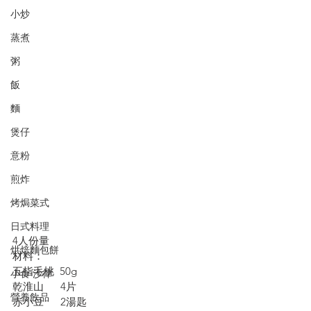
小炒
蒸煮
粥
飯
麵
煲仔
意粉
煎炸
烤焗菜式
日式料理
4人份量
烘焙麵包餅
材料：
五指毛桃  50g
小食·沙律
乾淮山      4片
營養飲品
赤小豆      2湯匙