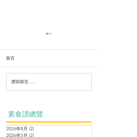
留言
撰寫留言......
營養湯水～蘆筍青豆薯仔
湯水系列～虎掌
腰果蘑菇濃湯
果栗子合桃湯
素食譜總覽
2026年8月
(2)
2 篇文章
2026年5月
(2)
2 篇文章