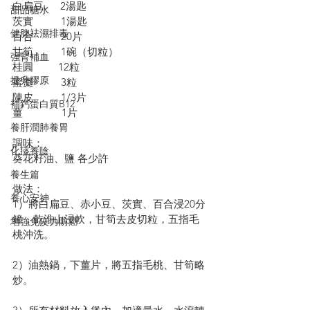
白扁豆      2湯匙
甜品糖水
茨實          1湯匙
健脾祛濕排毒
百合          20片
甘筍          1碗（切粒）
強腎補血
桂圓         12粒
提升膠原
蜜棗          3粒
陳皮          1/3片
補鈣蛋白質B12
薑              1片
養肝潤肺養胃
調味：
化痰養陰
葵花籽油、鹽 各少許
養生篇
做法：
養心安神
1）將白扁豆、赤小豆、茨實、百合浸20分
鐘，乾淮山浸軟，甘筍去皮切粒，五指毛
增強免疫力防癌
桃沖洗。
2）油熱鍋，下薑片，將五指毛桃、甘筍略
炒。