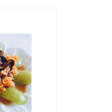
健脾祛濕排毒
強腎補血
強免疫力防癌