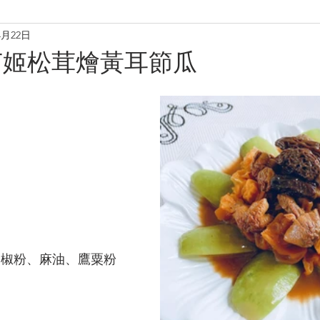
4月22日
理
烘焙麵包餅
小食·沙律
營養飲品
甜品糖水
菌姬松茸燴黃耳節瓜
養肝潤肺養胃
化痰養陰
養生篇
養心安神
增
胡椒粉、麻油、鷹粟粉