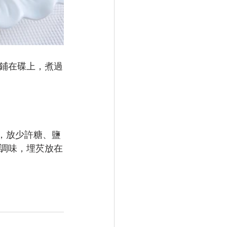
瓜鋪在碟上，煮過
鐘，放少許糖、鹽
調味，埋芡放在