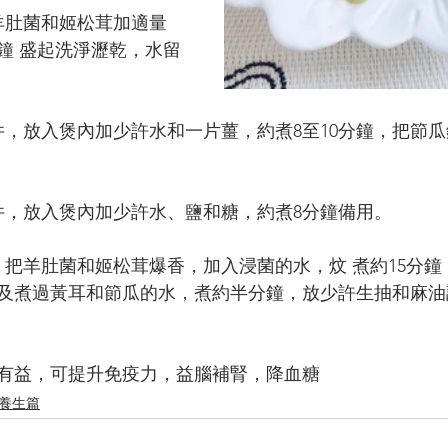
羊肚菌和姬松茸加適量
鐘 盛起洗淨瀝乾，水留
件，放入煲內加少許水和一片薑，約煮8至10分鐘，把節
件，放入煲內加少許水、鹽和糖，約煮8分鐘備用。
，把羊肚菌和姬松茸爆香，加入浸菌的水，炆 煮約15分
及煮過黃耳和節瓜的水，煮約半分鐘，放少許生抽和麻油
有益，可提升免疫力，益腦補腎，降血糖
養生篇