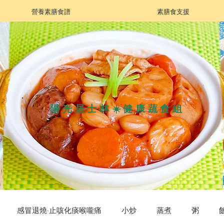
營養素膳食譜
素膳食支援
陽光居士林☀️健康蔬食組
感冒退燒·止咳化痰喉嚨痛
小炒
蒸煮
粥