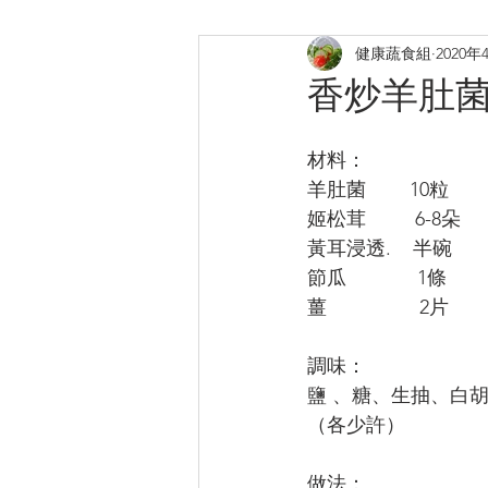
健康蔬食組
2020年
煎炸
烤焗菜式
日式料
香炒羊肚
提升膠原
補鈣蛋白質B12
材料：
羊肚菌        10粒
姬松茸         6-8朵
黃耳浸透.    半碗
節瓜             1條
薑                 2片
調味：
鹽 、糖、生抽、白
（各少許）
做法：