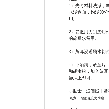
1）先將材料洗淨，
水浸過面，約浸30分
用。
2）節瓜用刀刮皮切
的節瓜水留用。
3）黃耳浸透飛水切
4）下油鍋，放薑片
和胡椒粉，加入黃耳
節瓜上即可。
小貼士：這個餸非常
蒸煮
增強免疫力防癌