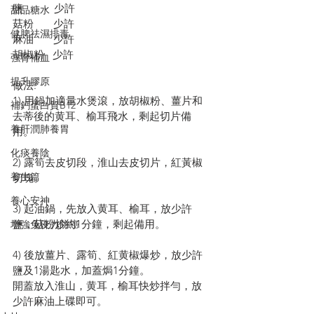
鹽           少許
甜品糖水
菇粉       少許
健脾祛濕排毒
麻油       少許
胡椒粉   少許
強腎補血
提升膠原
做法:
1) 用鍋加適量水煲滾，放胡椒粉、薑片和
補鈣蛋白質B12
去蒂後的黄耳、榆耳飛水，剩起切片備
養肝潤肺養胃
用。
化痰養陰
2) 露筍去皮切段，淮山去皮切片，紅黃椒
養生篇
切塊。
養心安神
3) 起油鍋，先放入黄耳、榆耳，放少許
鹽，菇粉炒約1分鐘，剩起備用。
增強免疫力防癌
4) 後放薑片、露筍、紅黄椒爆炒，放少許
鹽及1湯匙水，加蓋焗1分鐘。
開蓋放入淮山，黄耳，榆耳快炒拌勻，放
少許麻油上碟即可。