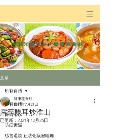
陽光居士林☀️健康蔬食組
文章
所有食譜
健康蔬食組
所有食譜
2019年7月21日
露筍雙耳炒淮山
保健湯水
已更新：
2021年12月26日
防疫素湯
感冒退燒·止咳化痰喉嚨痛