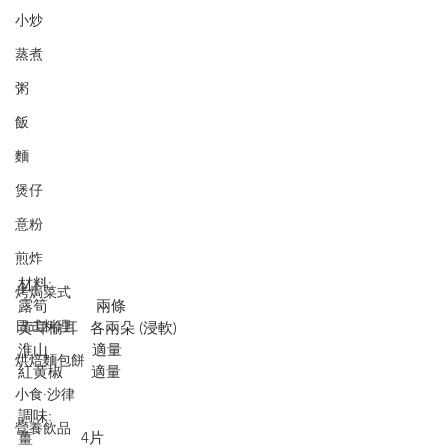
小炒
蒸煮
粥
飯
麵
煲仔
意粉
煎炸
材料:
烤焗菜式
露筍            兩條
日式料理
黄耳榆耳   各兩朵 (浸軟)
淮山           適量
烘焙麵包餅
紅黄椒       適量
小食·沙律
調味:
營養飲品
薑            4片