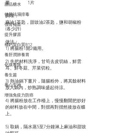
薑               1片
甜品糖水
健脾祛濕排毒
調味：
麻油1茶匙，甜豉油2茶匙，鹽和胡椒粉 
強腎補血
(各少許)
提升膠原
做法：
補鈣蛋白質B12
1) 將腸粉1開2備用。
養肝潤肺養胃
2) 先把材料洗淨，甘筍去皮切絲，鮮雲
化痰養陰
耳、鮮冬菇、芹菜切粒。
養生篇
3) 熱油鍋下薑片，隨腸粉外，將其餘材料
養心安神
放入鍋內，炒熟調味盛起待涼。
增強免疫力防癌
4) 將腸粉放在工作檯上，慢慢翻開把炒好
的材料放在中間，對摺再對摺然後放在蝶
上。
5) 取鍋，隔水蒸5至7分鐘淋上麻油和甜豉