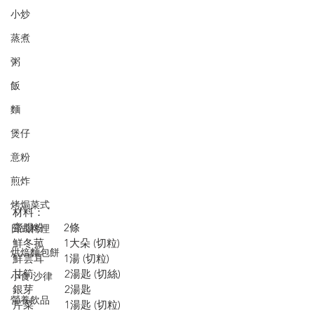
小炒
蒸煮
粥
飯
麵
煲仔
意粉
煎炸
烤焗菜式
材料：
齋腸粉       2條 
日式料理
鮮冬菰       1大朵 (切粒)
烘焙麵包餅
鮮雲耳       1湯 (切粒)
甘筍           2湯匙 (切絲)
小食·沙律
銀芽           2湯匙
營養飲品
芹菜           1湯匙 (切粒)