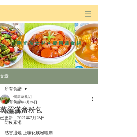
陽光居士林☀️健康蔬食組
文章
所有食譜
健康蔬食組
所有食譜
2021年7月24日
蒸羅漢齋粉包
保健湯水
已更新：
2021年7月26日
防疫素湯
感冒退燒·止咳化痰喉嚨痛