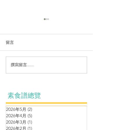
留言
撰寫留言......
鷹嘴豆松子泥伴羊肚菌車
蒸煮系列～羊肚
厘茄牛油果黑松露醬
燴竹笙腐皮
素食譜總覽
2026年5月
(2)
2 篇文章
2026年4月
(5)
5 篇文章
2026年3月
(1)
1 篇文章
2026年2月
(1)
1 篇文章