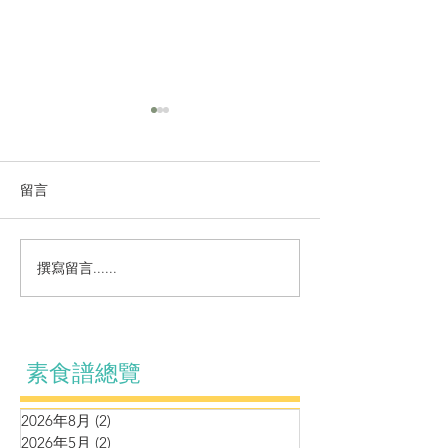
留言
濃湯系列~甘筍
涼拌系列～自制麻辣黃耳
撰寫留言......
素食譜總覽
2026年8月
(2)
2 篇文章
2026年5月
(2)
2 篇文章