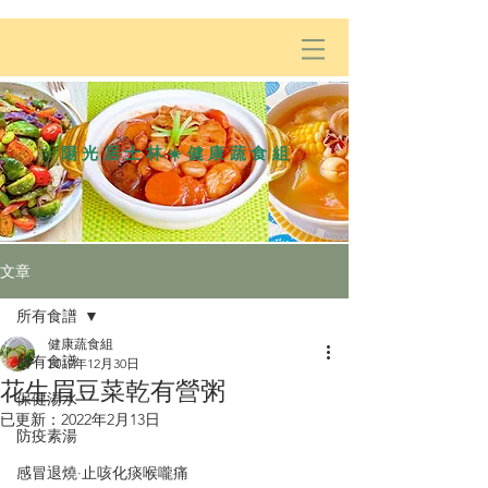
陽光居士林☀️健康蔬食組
文章
所有食譜
健康蔬食組
所有食譜
2019年12月30日
花生眉豆菜乾有營粥
保健湯水
已更新：
2022年2月13日
防疫素湯
感冒退燒·止咳化痰喉嚨痛