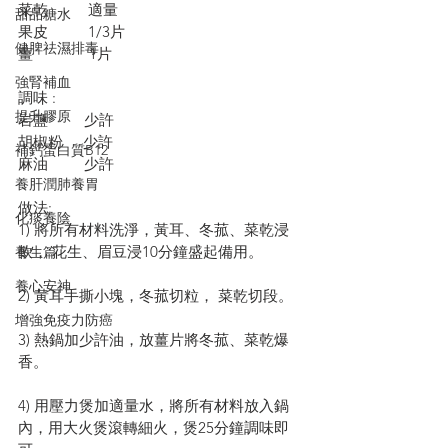
菜乾          適量
甜品糖水
果皮          1/3片
健脾祛濕排毒
薑              1片
強腎補血
調味 :
提升膠原
岩鹽         少許 
胡椒粉     少許
補鈣蛋白質B12
麻油         少許
養肝潤肺養胃
做法: 
化痰養陰
1) 將所有材料洗淨，黃耳、冬菰、菜乾浸
軟， 花生、眉豆浸10分鐘盛起備用。
養生篇
養心安神
2) 黃耳手撕小塊，冬菰切粒， 菜乾切段。
增強免疫力防癌
3) 熱鍋加少許油，放薑片將冬菰、菜乾爆
香。
4) 用壓力煲加適量水，將所有材料放入鍋
內，用大火煲滾轉細火，煲25分鐘調味即