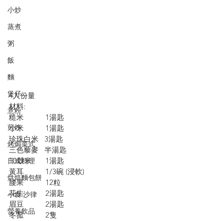
小炒
蒸煮
粥
飯
麵
煲仔
4人份量
材料:
意粉
糙米           1湯匙
煎炸
小米           1湯匙
珍珠白米   3湯匙
烤焗菜式
三色藜麥   半湯匙
10穀米       1湯匙
日式料理
黃耳           1/3碗 (浸軟)
烘焙麵包餅
腰果           12粒
花生           2湯匙
小食·沙律
眉豆           2湯匙 
營養飲品
冬菰           2隻