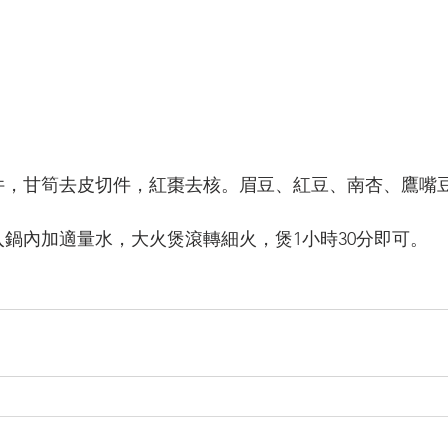
件，甘筍去皮切件，紅棗去核。眉豆、紅豆、南杏、鷹嘴豆
入鍋內加適量水，大火煲滾轉細火，煲1小時30分即可。