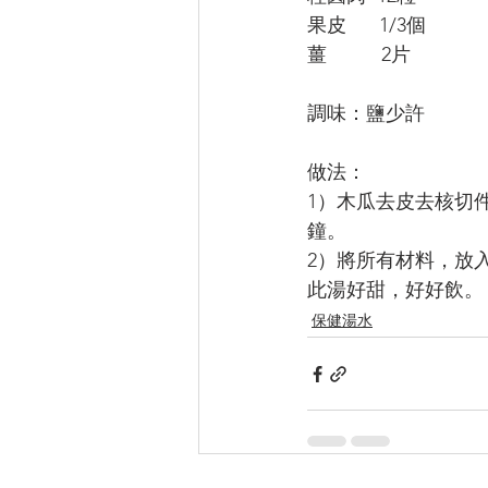
果皮      1/3個
薑          2片
調味：鹽少許
做法：
1）木瓜去皮去核切
鐘。
2）將所有材料，放
此湯好甜，好好飲。
保健湯水