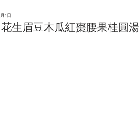
3月1日
理
烘焙麵包餅
小食·沙律
營養飲品
甜品糖水
～花生眉豆木瓜紅棗腰果桂圓湯
養肝潤肺養胃
化痰養陰
養生篇
養心安神
增