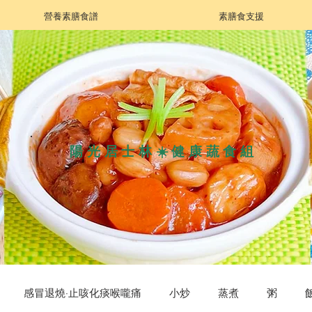
營養素膳食譜
素膳食支援
陽光居士林☀️健康蔬食組
感冒退燒·止咳化痰喉嚨痛
小炒
蒸煮
粥