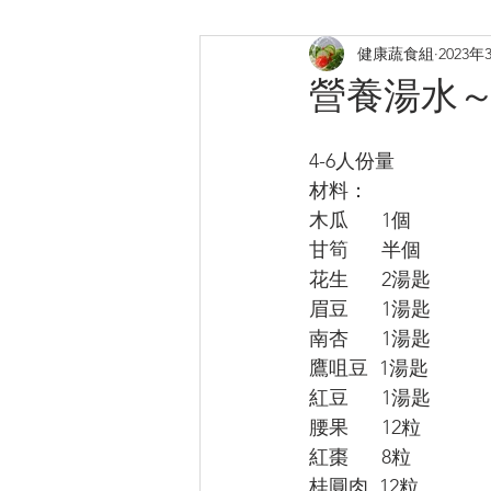
健康蔬食組
2023年
煎炸
烤焗菜式
日式料
營養湯水
提升膠原
補鈣蛋白質B12
4-6人份量
材料：
木瓜      1個
甘筍      半個
花生      2湯匙
眉豆      1湯匙
南杏      1湯匙
鷹咀豆  1湯匙
紅豆      1湯匙
腰果      12粒
紅棗      8粒
桂圓肉  12粒