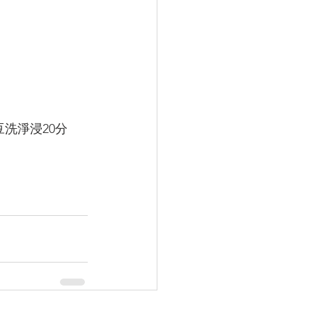
洗淨浸20分