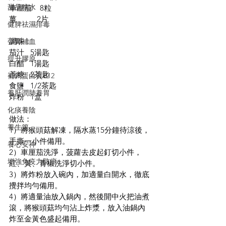
甜品糖水
車厘茄    8粒
薑          2片
健脾祛濕排毒
調味：
強腎補血
茄汁   5湯匙
提升膠原
白醋   1湯匙
蔗糖   2茶匙
補鈣蛋白質B12
食鹽   1/2茶匙
養肝潤肺養胃
炸粉   1盒
化痰養陰
做法：
養生篇
1）將猴頭菇解凍，隔水蒸15分鐘待涼後，
手撕一小件備用。
養心安神
2）車厘茄洗淨，菠蘿去皮起釘切小件，
增強免疫力防癌
紅、黃、青椒洗淨切小件。
3）將炸粉放入碗內，加適量白開水，徹底
攪拌均勻備用。
4）將適量油放入鍋內，然後開中火把油煮
滾，將猴頭菇均勻沾上炸漿，放入油鍋內
炸至金黃色盛起備用。