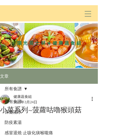
陽光居士林☀️健康蔬食組
文章
所有食譜
健康蔬食組
所有食譜
2025年3月24日
小菜系列~菠蘿咕嚕猴頭菇
保健湯水
防疫素湯
感冒退燒·止咳化痰喉嚨痛