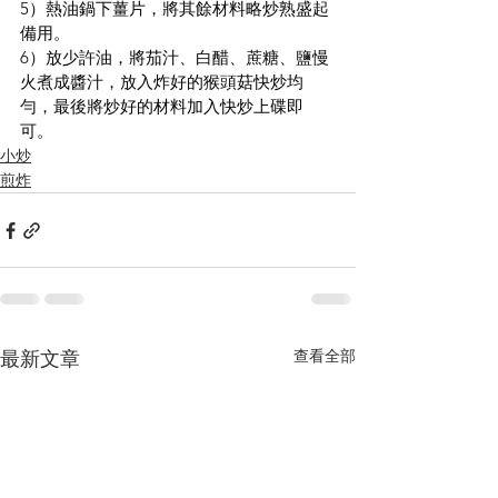
5）熱油鍋下薑片，將其餘材料略炒熟盛起
備用。
6）放少許油，將茄汁、白醋、蔗糖、鹽慢
火煮成醬汁，放入炸好的猴頭菇快炒均
勻，最後將炒好的材料加入快炒上碟即
可。
小炒
煎炸
查看全部
最新文章