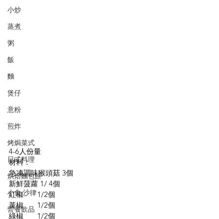
小炒
蒸煮
粥
飯
麵
煲仔
意粉
煎炸
烤焗菜式
4-6人份量
日式料理
材料：
急凍調味猴頭菇 3個
烘焙麵包餅
新鮮菠蘿 1/ 4個
小食·沙律
紅椒       1/2個
黃椒       1/2個
營養飲品
綠椒       1/2個