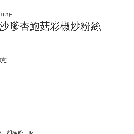
3月21日
理
烘焙麵包餅
小食·沙律
營養飲品
甜品糖水
- 沙嗲杏鮑菇彩椒炒粉絲
養肝潤肺養胃
化痰養陰
養生篇
養心安神
增
80克)
糖、胡椒粉、麻