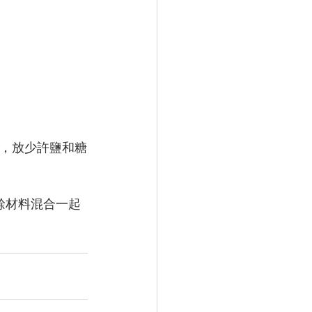
絲，放少許鹽和糖
餘材料混合一起