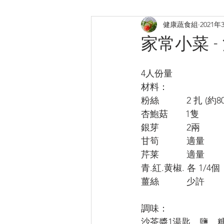
健康蔬食組
2021年
煎炸
烤焗菜式
日式料
家常小菜 
提升膠原
補鈣蛋白質B12
4人份量
材料：
粉絲           2 扎 (約
杏鮑菇       1隻 
銀芽           2兩
甘筍           適量 
芹莱           適量
青.紅.黄椒. 各 1/4個 
薑絲           少許
調味：
沙茶醬1湯匙、鹽、