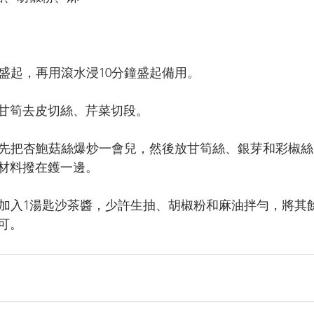
軟盛起，再用滾水浸10分鐘盛起備用。
甘筍去皮切絲、芹菜切段。
絲，先把杏鮑菇絲爆炒一會兒，然後放甘筍絲、銀芽和彩椒
材料撥在鑊一邊。
中間加入1湯匙沙茶醬，少許生抽、胡椒粉和麻油拌勻，將其
可。