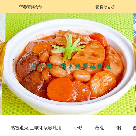
營養素膳食譜
素膳食支援
陽光居士林☀️健康蔬食組
感冒退燒·止咳化痰喉嚨痛
小炒
蒸煮
粥