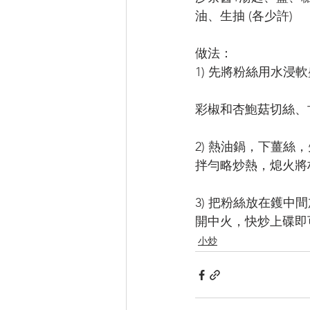
油、生抽 (各少許)
做法：
1) 先將粉絲用水浸
彩椒和杏鮑菇切絲、
2) 熱油鍋，下薑
拌勻略炒熱，熄火將
3) 把粉絲放在鑊
開中火，快炒上碟即
小炒