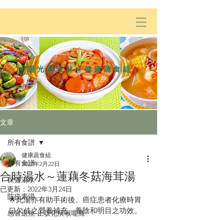
陽光居士林☀️健康蔬食組
文章
所有食譜
健康蔬食組
所有食譜
2022年2月22日
合時湯水～蓮藕冬菇海茸湯
保健湯水
已更新：
2022年3月24日
防疫素湯
🌟此湯亦有助手術後、癌症患者化療時胃
口欠佳之營養補充、養陰和明目之功效。
感冒退燒·止咳化痰喉嚨痛