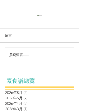
留言
涼拌系列～自制麻辣黃耳
撰寫留言......
營養湯水～蘆筍
腰果蘑菇濃湯
素食譜總覽
2026年8月
(2)
2 篇文章
2026年5月
(2)
2 篇文章
2026年4月
(5)
5 篇文章
2026年3月
(1)
1 篇文章