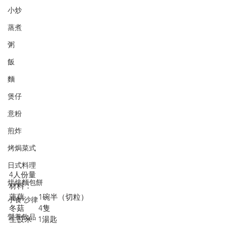
小炒
蒸煮
粥
飯
麵
煲仔
意粉
煎炸
烤焗菜式
日式料理
4人份量
烘焙麵包餅
材料：
蓮藕       1碗半（切粒）
小食·沙律
冬菇       4隻
營養飲品
生苡米   1湯匙