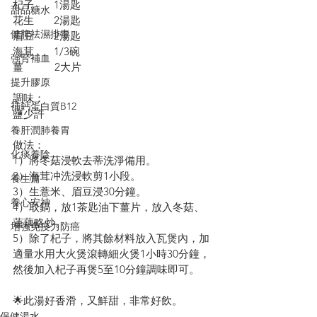
杞子       1湯匙
甜品糖水
花生       2湯匙
健脾祛濕排毒
眉豆       2湯匙
海茸       1/3碗
強腎補血
薑           2大片
提升膠原
調味：
補鈣蛋白質B12
鹽少許
養肝潤肺養胃
做法：
化痰養陰
1）將冬菇浸軟去蒂洗淨備用。
2）海茸冲洗浸軟剪1小段。
養生篇
3）生薏米、眉豆浸30分鐘。
養心安神
4）取鍋，放1茶匙油下薑片，放入冬菇、
蓮藕略炒。
增強免疫力防癌
5）除了杞子，將其餘材料放入瓦煲內，加
適量水用大火煲滾轉細火煲1小時30分鐘，
然後加入杞子再煲5至10分鐘調味即可。
🌟此湯好香滑，又鮮甜，非常好飲。
保健湯水