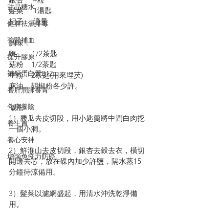
甜品糖水
髮菜     1湯匙
杞子     適量
健脾祛濕排毒
強腎補血
調味：
鹽        1/2茶匙
提升膠原
菇粉    1/2茶匙
補鈣蛋白質B12
生粉    2茶匙(用來埋芡)
麻油，胡椒粉各少許。
養肝潤肺養胃
化痰養陰
做法:
1）勝瓜去皮切段，用小匙羹將中間白肉挖
養生篇
一個小洞。
養心安神
2）鮮淮山去皮切段，銀杏去穀去衣，橫切
增強免疫力防癌
開邊去芯，放在碟內加少許鹽，隔水蒸15
分鐘待涼備用。
3）髮菜以濾網盛起，用清水沖洗乾淨備
用。