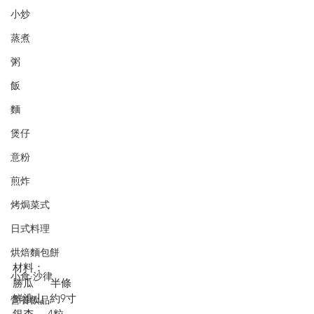
小炒
蒸煮
粥
飯
麵
煲仔
意粉
煎炸
烤焗菜式
日式料理
烘焙麵包餅
材料：
小食·沙律
勝瓜      半條
鮮淮山  約9寸
營養飲品
銀杏     4粒