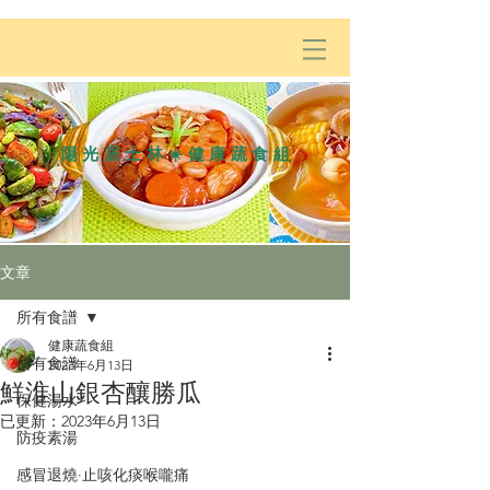
陽光居士林☀️健康蔬食組
文章
所有食譜
健康蔬食組
所有食譜
2023年6月13日
鮮淮山銀杏釀勝瓜
保健湯水
已更新：
2023年6月13日
防疫素湯
感冒退燒·止咳化痰喉嚨痛