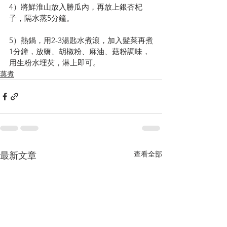
4）將鮮淮山放入勝瓜內，再放上銀杏杞
子，隔水蒸5分鐘。
5）熱鍋，用2-3湯匙水煮滾，加入髮菜再煮
1分鐘，放鹽、胡椒粉、麻油、菇粉調味，
用生粉水埋芡，淋上即可。
蒸煮
查看全部
最新文章