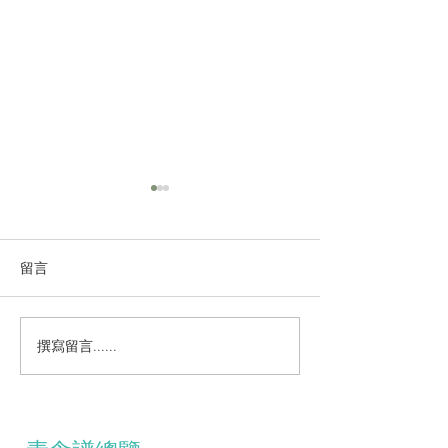
留言
撰寫留言......
鷹嘴豆松子泥伴羊肚菌車
蒸煮系列～羊肚
厘茄牛油果黑松露醬
燴竹笙腐皮