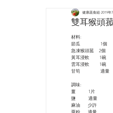
健康蔬食組
2019年
煎炸
烤焗菜式
日式料
雙耳猴頭
提升膠原
補鈣蛋白質B12
材料:
節瓜                1個
急凍猴頭菰    2個
黃耳浸軟        1碗
雲耳浸軟        1碗
甘筍                適量
調味:
薑          1片
鹽          適量
麻油      少許
粟粉      適量