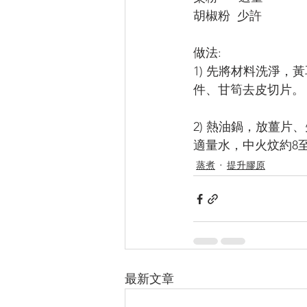
胡椒粉  少許
做法:
1) 先將材料洗淨
件、甘筍去皮切片。
2) 熱油鍋，放薑
適量水，中火炆約8
蒸煮
提升膠原
最新文章