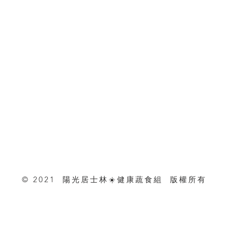
© 2021 陽光居士林☀️健康蔬食組 版權所有