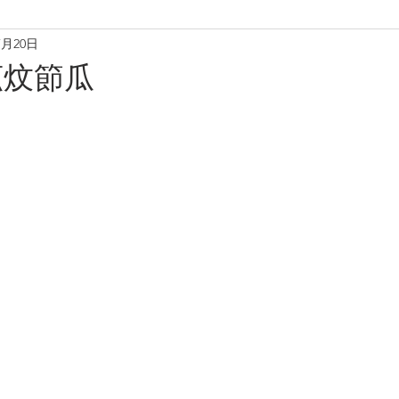
7月20日
理
烘焙麵包餅
小食·沙律
營養飲品
甜品糖水
菰炆節瓜
養肝潤肺養胃
化痰養陰
養生篇
養心安神
增