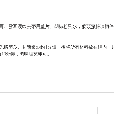
，黃耳、雲耳浸軟去蒂用薑片、胡椒粉飛水，猴頭菰解凍切
片、先將節瓜、甘筍爆炒約1分鐘，後將所有材料放在鍋內一
至10分鐘，調味埋芡即可。