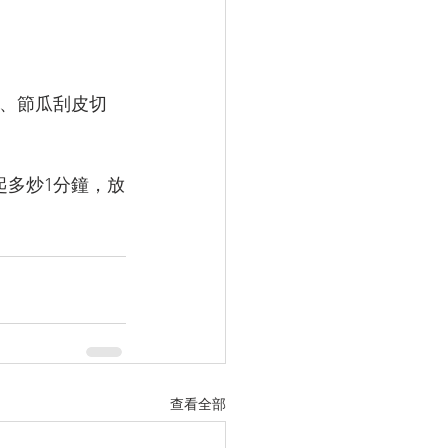
件、節瓜刮皮切
起多炒1分鐘，放
查看全部