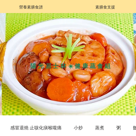
營養素膳食譜
素膳食支援
陽光居士林☀️健康蔬食組
感冒退燒·止咳化痰喉嚨痛
小炒
蒸煮
粥