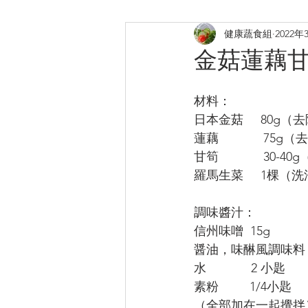
健康蔬食組
2022年
煎炸
烤焗菜式
日式料
金菇蓮藕
提升膠原
補鈣蛋白質B12
材料：
日本金菇     80g
蓮藕             7
甘筍             30-
羅馬生菜     1棵（
調味醬汁：
信州味噌  15g
醤油，味醂風調味料 
水             2 小匙
素粉         1/4小匙
（全部加在一起攪拌