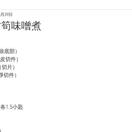
3月29日
理
烘焙麵包餅
小食·沙律
營養飲品
甜品糖水
甘筍味噌煮
養肝潤肺養胃
化痰養陰
養生篇
養心安神
增
（去除底部）
5g（去皮切件）
40g（切片）
洗淨切件）
各1.5小匙
）