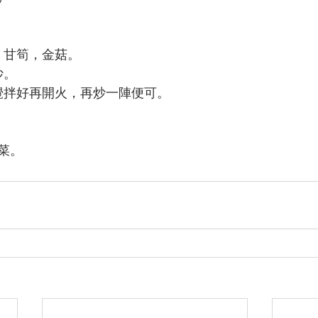
，甘筍，金菇。
炒。
攪拌好再開火，再炒一陣便可。
菜。