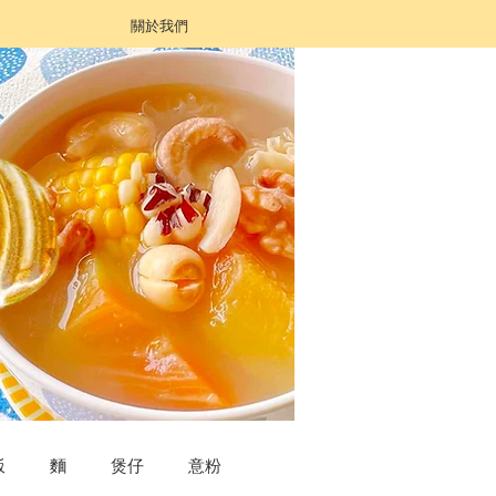
關於我們
飯
麵
煲仔
意粉