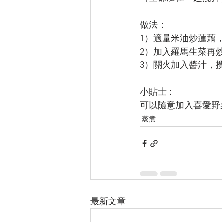
做法：
1）適量米油炒蓮藕
2）加入羅馬生菜再
3）關火加入醬汁，
小貼士：
可以隨意加入喜愛野
蒸煮
最新文章