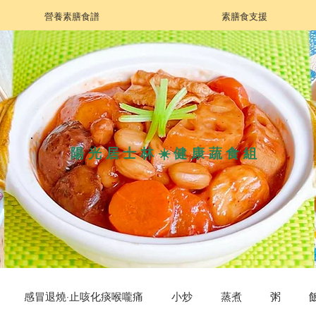
營養素膳食譜
素膳食支援
陽光居士林☀️健康蔬食組
感冒退燒·止咳化痰喉嚨痛
小炒
蒸煮
粥