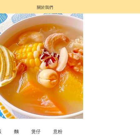
關於我們
飯
麵
煲仔
意粉