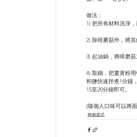
做法：
1) 把所有材料洗
2) 除啡蘑菇外，
3) 起油鍋，將啡
4) 取鍋，把薑黃
和鹽快速拌煮1分鐘
15至20分鐘即可。
(隨個人口味可以將面
烤焗菜式