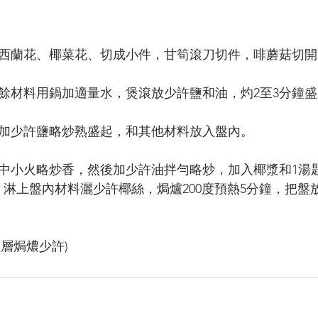
淨，西蘭花、椰菜花、切成小件，甘筍滾刀切件，啡蘑菇切
將其餘材料用鍋加適量水，煲滾放少許鹽和油，灼2至3分鐘
磨菇加少許鹽略炒熟盛起，和其他材料放入盤內。
粉用中小火略炒香，然後加少許油拌勻略炒，加入椰漿和1湯
，淋上盤內材料灑少許椰絲，焗爐200度預熱5分鐘，把盤
層焗燶少許)