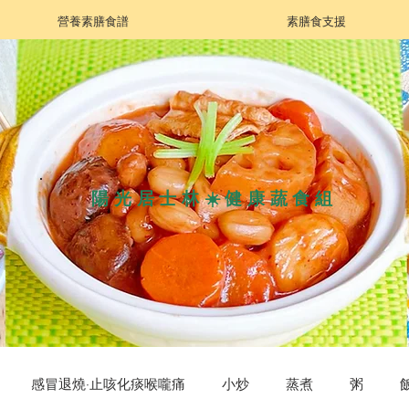
營養素膳食譜
素膳食支援
陽光居士林☀️健康蔬食組
感冒退燒·止咳化痰喉嚨痛
小炒
蒸煮
粥