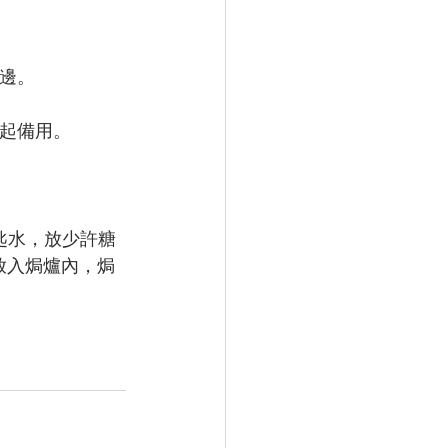
開邊。
盛起備用。
匙水，放少許糖
放入焗爐內，焗