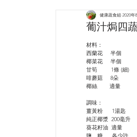
健康蔬食組
2020年
煎炸
烤焗菜式
日式料
葡汁焗四
提升膠原
補鈣蛋白質B12
材料：
西蘭花     半個
椰菜花     半個
甘筍         1條 (細)
啡蘑菇     8朵
椰絲        適量
調味：
薑黃粉      1湯匙
純正椰漿  200毫升
葵花籽油  適量
鹽、糖      各少許