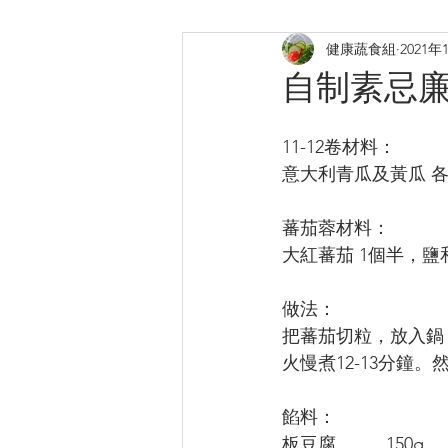
健康蔬食組
2021年
煎炸
烤焗菜式
日式料
自制素忌
提升膠原
補鈣蛋白質B12
11-12卷材料：
意大利青瓜及黃瓜 各
蕃茄蓉材料：
大紅蕃茄 1個半，鹽
做法：
把蕃茄切粒，放入鍋
火慢煮12-13分鐘
餡料：
板豆腐          150g