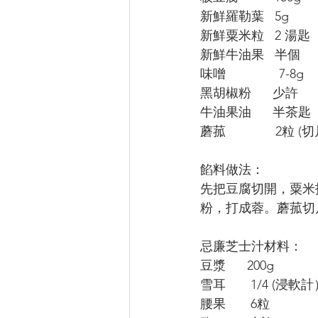
新鮮羅勒葉   5g
新鮮粟米粒   2 湯匙
新鮮牛油果   半個
味噌               7-8g
黑胡椒粉      少許
牛油果油      半茶匙
蘑菰              2
餡料做法：
先把豆腐切開，粟米
粉，打成蓉。蘑菰切
忌廉芝士汁材料：
豆漿      200g
雪耳       1/4 (浸軟
腰果       6粒