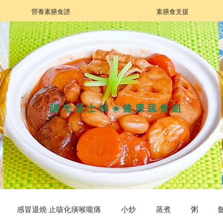
營養素膳食譜
素膳食支援
陽光居士林☀️健康蔬食組
感冒退燒·止咳化痰喉嚨痛
小炒
蒸煮
粥