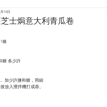
1月14日
理
烘焙麵包餅
小食·沙律
營養飲品
甜品糖水
廉芝士焗意大利青瓜卷
養肝潤肺養胃
化痰養陰
養生篇
養心安神
增
1條
和糖 各少許
， 加少許鹽和糖，用細
。然後放入攪拌機打成蓉。