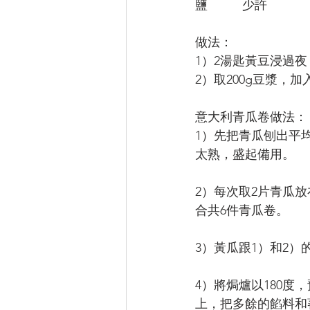
鹽          少許
做法：
1）2湯匙黃豆浸過
2）取200g豆漿，
意大利青瓜卷做法：
1）先把青瓜刨出平
太熟，盛起備用。
2）每次取2片青瓜
合共6件青瓜卷。
3）黃瓜跟1）和2）
4）將焗爐以180
上，把多餘的餡料和