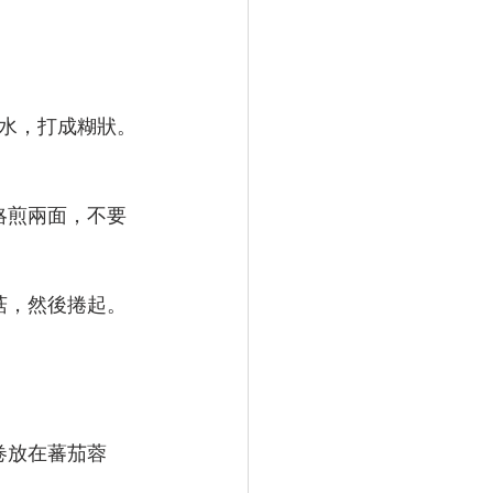
l水，打成糊狀。
略煎兩面，不要
菇，然後捲起。
卷放在蕃茄蓉