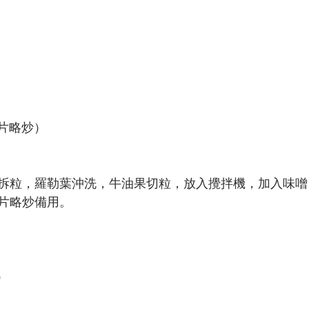
粒 (切片略炒）
拆粒，羅勒葉沖洗，牛油果切粒，放入攪拌機，加入味噌
片略炒備用。
計）