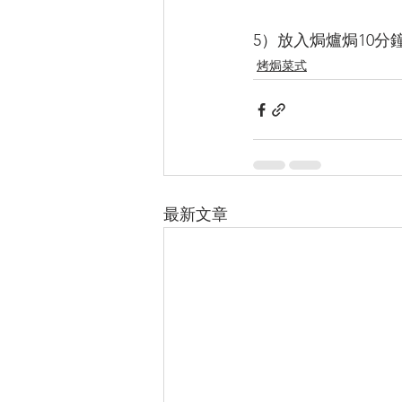
5）放入焗爐焗10分
烤焗菜式
最新文章