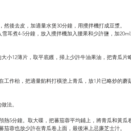
夜，然後去皮，加適量水煲30分鐘，用攪拌機打成豆漿。
加入雪耳煮4-5分鐘，放入攪拌機加入腰果和少許鹽，加20m
均大小12薄片，取平底鑊，掃上少許牛油果油，把青瓜片
放在工作枱，把適量餡料打橫塗上青瓜，放1片已略炒的蘑
的做法。
度，預熱5分鐘。取大碟，把蕃茄蓉平均鋪上，將青瓜和黃瓜
蕃茄蓉也放少許在青瓜卷上面，最後淋上忌廉芝士汁。