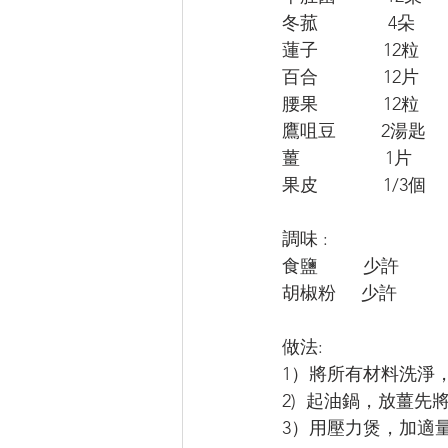
冬菰              4朵
蓮子             12粒
百合             12片
腰果             12粒
鷹咀豆         2湯匙 
薑                 1片
果皮             1/3個
調味 :
食鹽         少許 
胡椒粉     少許
做法: 
1）將所有材料洗淨
2)  起油鍋，放薑
3）用壓力煲，加適