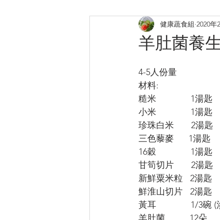
健康蔬食組
2020年
煎炸
烤焗菜式
日式料
羊肚菌養
提升膠原
補鈣蛋白質B12
4-5人份量
材料:
糙米              1湯匙
小米              1湯匙
珍珠白米       2湯匙
三色藜麥      1湯匙
16穀              1湯匙
甘筍切片       2湯匙 
新鮮粟米粒   2湯匙 
鮮淮山切片   2湯匙
黃耳              1/3碗
羊肚菌          12朵