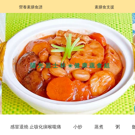
營養素膳食譜
素膳食支援
陽光居士林☀️健康蔬食組
感冒退燒·止咳化痰喉嚨痛
小炒
蒸煮
粥