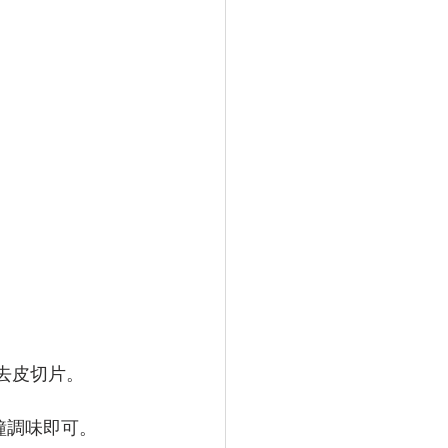
去皮切片。
鐘調味即可。