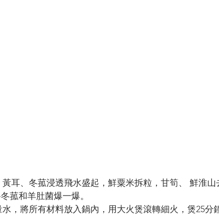
，黃耳、冬菰浸透飛水盛起，鮮粟米拆粒，甘筍、 鮮淮山
先將冬菰和羊肚菌爆一爆。
量水，將所有材料放入鍋內，用大火煲滾轉細火，煲25分