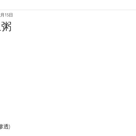
2月15日
理
烘焙麵包餅
小食·沙律
營養飲品
甜品糖水
生粥
養肝潤肺養胃
化痰養陰
養生篇
養心安神
增
 (滲透)