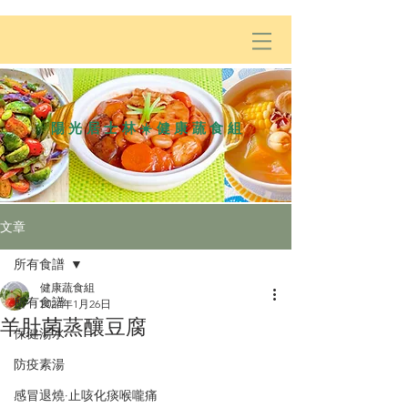
陽光居士林☀️健康蔬食組
文章
所有食譜
健康蔬食組
所有食譜
2024年1月26日
羊肚菌蒸釀豆腐
保健湯水
防疫素湯
感冒退燒·止咳化痰喉嚨痛