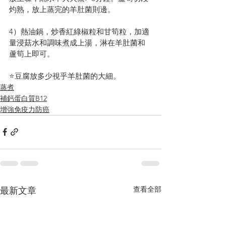
灼熟，放上蒸完的羊肚菌則邊。
4）熱油鍋，炒香紅綠椒粒和甘筍粒，加適
量浸菇水和調味煮成上湯，淋在羊肚菌和
蘆筍上即可。
⭐️豆腐放多少視乎羊肚菌的大細。
蒸煮
補鈣蛋白質B12
增強免疫力防癌
查看全部
最新文章