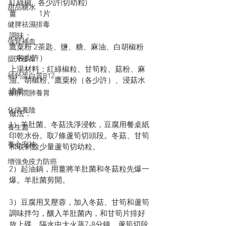
紅綠椒   各少許(切幼粒)
甜品糖水
薑           1片
健脾祛濕排毒
調味：
強腎補血
鷹粟粉 2茶匙、鹽、糖、麻油、白胡椒粉
（各少許）
提升膠原
上湯材料：紅綠椒粒、甘筍粒、菇粉、麻
補鈣蛋白質B12
油、胡椒粉、鷹粟粉（各少許）、浸菇水
適量
養肝潤肺養胃
化痰養陰
做法：
1）羊肚菌、冬菇洗淨浸軟，豆腐用餐桌紙
養生篇
印乾水份。取7條蘆筍切頭段。冬菇、甘筍
養心安神
和取剩餘少量蘆筍切幼粒。
增強免疫力防癌
2）起油鍋，用薑將羊肚菌和冬菇粒先爆一
爆。羊肚菌剪開。
3）豆腐用叉壓蓉，加入冬菇、甘筍和蘆筍
調味拌匀，釀入羊肚菌內，和甘筍片排好
放上碟，隔水中大火蒸7-8分鐘。蘆筍切段