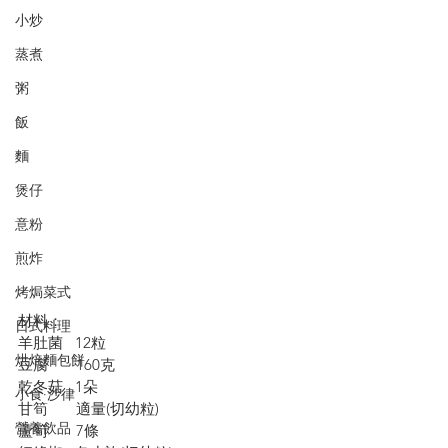
小炒
蒸煮
粥
飯
麵
煲仔
意粉
煎炸
烤焗菜式
材料：
日式料理
羊肚菌   12粒
烘焙麵包餅
豆腐       160克
乾冬菇   1朵
小食·沙律
甘筍       適量(切幼粒)
營養飲品
蘆筍       7條