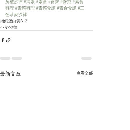
黃椒沙律
#純素
#素食
#食齋
#齋戒
#素食
料理
#素菜料理
#素菜食譜
#素食食譜
#三
色恭麥沙律
補鈣蛋白質B12
小食·沙律
查看全部
最新文章