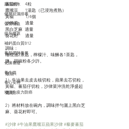
蕃茄仔      4粒
甜品糖水
鷹嘴豆      1湯匙（已浸泡煮熟）
健脾祛濕排毒
黃椒          1/4個
沙律菜      適量
強腎補血
黑白芝麻  適量
提升膠原
葵花籽      適量
補鈣蛋白質B12
調味：
養肝潤肺養胃
橄欖油2茶匙，檸檬汁、味醂各1茶匙，
鹽、胡椒粉各少許。
化痰養陰
養生篇
做法：
1）牛油果去皮去核切粒，蘋果去芯切粒，
養心安神
黃椒、蕃茄仔切粒，沙律菜沖洗乾淨盛起
增強免疫力防癌
備用。
2）將材料放在碗內，調味拌勻灑上黑白芝
麻、葵花籽即可。
#沙律
#牛油果鷹嘴豆蘋果沙律
#藜麥蕃茄