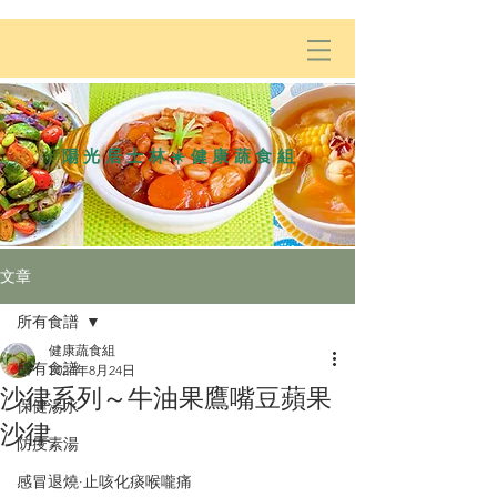
陽光居士林☀️健康蔬食組
文章
所有食譜
健康蔬食組
所有食譜
2024年8月24日
沙律系列～牛油果鷹嘴豆蘋果
保健湯水
沙律
防疫素湯
感冒退燒·止咳化痰喉嚨痛