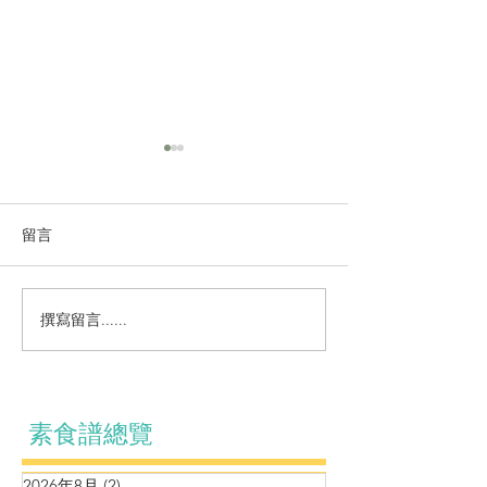
留言
撰寫留言......
羊肚菌姬松茸黑松露九層
鷹嘴豆松子泥伴
塔燴豆腐
厘茄牛油果黑松
素食譜總覽
2026年8月
(2)
2 篇文章