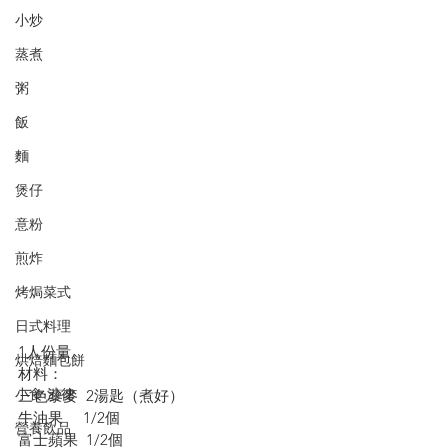
小炒
蒸煮
粥
飯
麵
煲仔
意粉
煎炸
烤焗菜式
日式料理
1人份量
烘焙麵包餅
材料：
小食·沙律
三色藜麥  2湯匙（煮好）
牛油果     1/2個
營養飲品
富士蘋果  1/2個