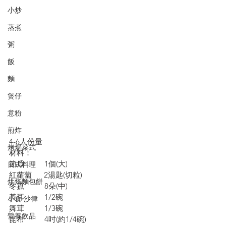
小炒
蒸煮
粥
飯
麵
煲仔
意粉
煎炸
4-6人份量
烤焗菜式
材料：
節瓜          1個(大)
日式料理
紅蘿蔔      2湯匙(切粒)
烘焙麵包餅
冬菰          8朵(中)
黃耳          1/2碗
小食·沙律
舞茸          1/3碗
營養飲品
昆布          4吋(約1/4碗)