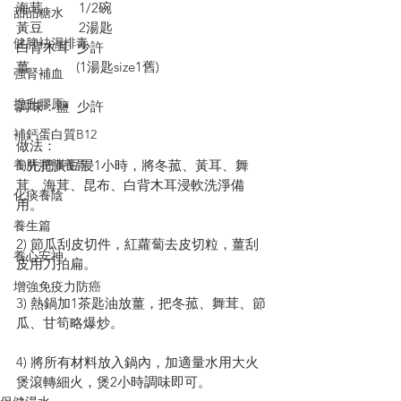
海茸          1/2碗
甜品糖水
黃豆          2湯匙
健脾祛濕排毒
白背木耳  少許
薑             (1湯匙size1舊)
強腎補血
提升膠原
調味：鹽  少許
補鈣蛋白質B12
做法：
養肝潤肺養胃
1)先把黃豆浸1小時，將冬菰、黃耳、舞
茸、海茸、昆布、白背木耳浸軟洗淨備
化痰養陰
用。
養生篇
2) 節瓜刮皮切件，紅蘿蔔去皮切粒，薑刮
養心安神
皮用刀拍扁。
增強免疫力防癌
3) 熱鍋加1茶匙油放薑，把冬菰、舞茸、節
瓜、甘筍略爆炒。
4) 將所有材料放入鍋內，加適量水用大火
煲滾轉細火，煲2小時調味即可。