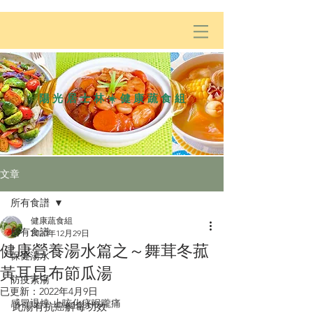
陽光居士林☀️健康蔬食組
文章
所有食譜
健康蔬食組
所有食譜
2020年12月29日
健康營養湯水篇之～舞茸冬菰
保健湯水
黃耳昆布節瓜湯
防疫素湯
已更新：
2022年4月9日
感冒退燒·止咳化痰喉嚨痛
此湯有抗癌解毒功效