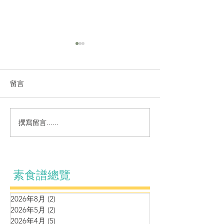
留言
涼拌系列～自制麻辣黃耳
撰寫留言......
營養湯水～蘆筍
腰果蘑菇濃湯
素食譜總覽
2026年8月
(2)
2 篇文章
2026年5月
(2)
2 篇文章
2026年4月
(5)
5 篇文章