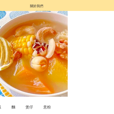
關於我們
飯
麵
煲仔
意粉