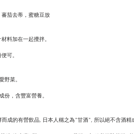
，蕃茄去蒂，蜜糖豆放
。
汁材料加在一起攪拌。
粉便可。
喜愛野菜。
精成份，含豐富營養。
酵而成的有營飲品, 日本人稱之為"甘酒", 所以絕不含酒精