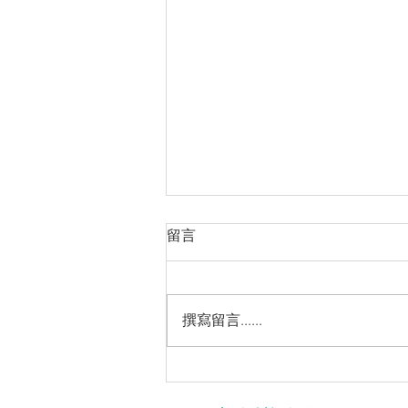
留言
撰寫留言......
涼拌系列～自制麻辣黃耳