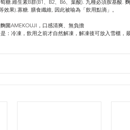
萄糖.維生素B群(B1、B2、B6、葉酸). 九種必須胺基酸. 
效果).寡糖. 膳食纖維, 因此被喻為「飲用點滴」。
麴菌AMEKOUJI，口感清爽、無負擔
合是：冷凍，飲用之前才自然解凍，解凍後可放入雪櫃，