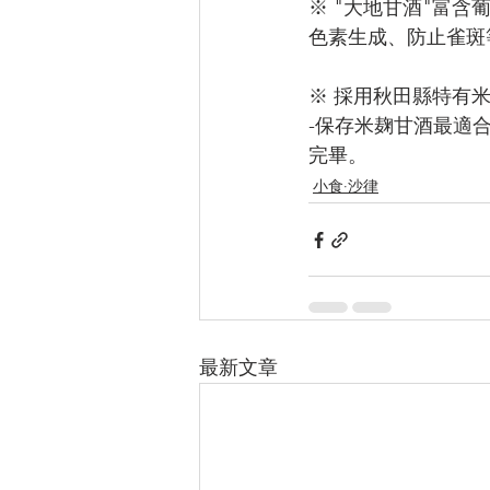
※ "大地甘酒"富含葡
色素生成、防止雀斑等
※ 採用秋田縣特有米
-保存米麹甘酒最適
完畢。
小食·沙律
最新文章