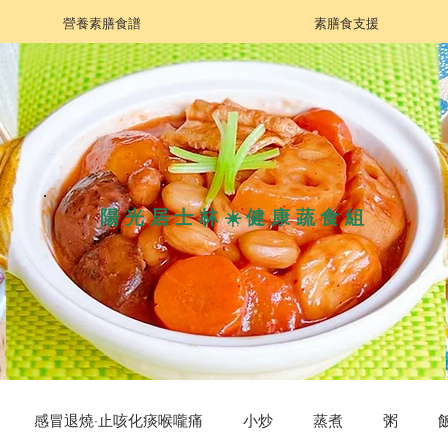
營養素膳食譜
素膳食支援
陽光居士林☀️健康蔬食組
感冒退燒·止咳化痰喉嚨痛
小炒
蒸煮
粥