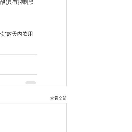
麴酸(具有抑制黑
最好數天內飲用
查看全部