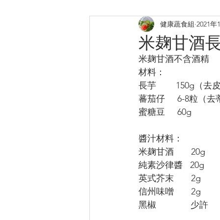
健康蔬食組
2021年
煎炸
烤焗菜式
日式料
米麹甘酒
米麹甘酒不含酒精
提升膠原
補鈣蛋白質B12
材料：
長芋        150g
蕃茄仔     6-8粒（
蜜糖豆     60g
醬汁材料：
米麹甘酒       20g
純素沙律醬   20g
英式芥末       2g
信州味噌       2g
黑椒              少許