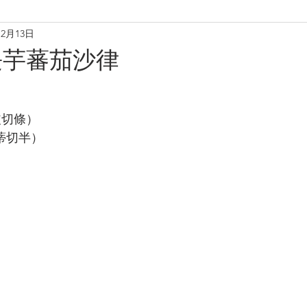
12月13日
理
烘焙麵包餅
小食·沙律
營養飲品
甜品糖水
長芋蕃茄沙律
養肝潤肺養胃
化痰養陰
養生篇
養心安神
增
（去皮切條）
去蒂切半）