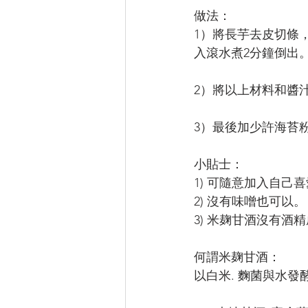
做法：
1）將長芋去皮切條
入滾水煮2分鐘倒出
2）將以上材料和醬
3）最後加少許海苔
小貼士：
1) 可隨意加入自己
2) 沒有味噌也可以。
3) 米麹甘酒沒有酒
何謂米麹甘酒：
以白米. 麴菌與水發