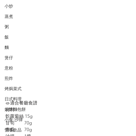
小炒
蒸煮
粥
飯
麵
煲仔
意粉
煎炸
烤焗菜式
日式料理
🥗適合餐廳食譜
材料：
烘焙麵包餅
亁蘿蔔絲 15g
小食·沙律
甘筍        70g
青瓜        70g
營養飲品