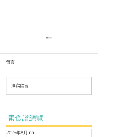
留言
營養小食～自製
撰寫留言......
鷹嘴豆松子泥伴羊肚菌車
厘茄牛油果黑松露醬
素食譜總覽
2026年8月
(2)
2 篇文章