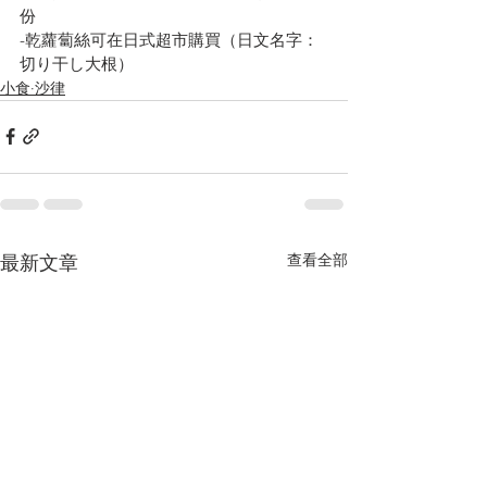
份
-乾蘿蔔絲可在日式超市購買（日文名字：
切り干し大根）
小食·沙律
查看全部
最新文章