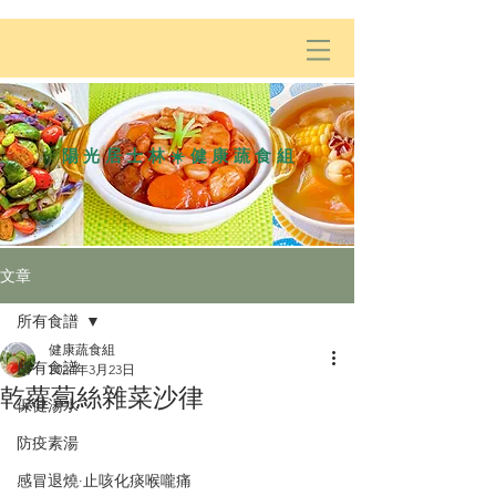
陽光居士林☀️健康蔬食組
文章
所有食譜
健康蔬食組
所有食譜
2024年3月23日
乾蘿蔔絲雜菜沙律
保健湯水
防疫素湯
感冒退燒·止咳化痰喉嚨痛