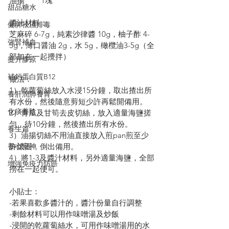
油揚        1塊
甜品糖水
醬汁材料：
健脾祛濕排毒
芝麻碎 6-7g，純素沙律醬 10g，柚子酢 4-
強腎補血
5g，薄口醤油 2g，水 5g，橄欖油3-5g（全
部加在一起攪拌）
提升膠原
補鈣蛋白質B12
做法：
1）乾蘿蔔絲放入水浸15分鐘，取出揸出所
養肝潤肺養胃
有水份，然後隨意剪短少許再鬆開備用。
化痰養陰
2）青瓜及甘筍去皮切絲，放入適量海鹽搓
勻，待10分鐘，然後揸出所有水份。
養生篇
3）油揚切絲不用油直接放入煎pan煎至少
許燶面，倒出備用。
養心安神
4）將1-3及醬汁材料，另外適量海鹽，全部
增強免疫力防癌
撈在一起便可。
小貼士：
-若果喜歡多醬汁的，醬汁份量自行調整
-剩餘材料可以用作味噌湯及炒飯
-浸開的乾蘿蔔絲水，可用作味噌湯用的水