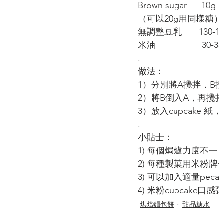
Brown sugar      10g
（可以20g用同樣糖
無調整豆乳       130-
米油                   30-
.
做法：
1）分別將A攪拌，B
2）將B倒入A，再攪
3）放入cupcake 
.
小貼士：
1) 每個焗爐力度不
2) 每種製菓用米粉
3) 可以加入適量pecan
4) 米粉cupcake
烘焙麵包餅
甜品糖水