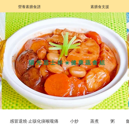
營養素膳食譜
素膳食支援
陽光居士林☀️健康蔬食組
感冒退燒·止咳化痰喉嚨痛
小炒
蒸煮
粥