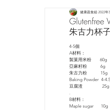
健康蔬食組
2022年
煎炸
烤焗菜式
日式料
Glutenfre
朱古力杯
提升膠原
補鈣蛋白質B12
4-5個
A材料：
製菓用米粉       60g
亞麻籽粉           6g
朱古力粉           15g
Baking Powder  4-4.
豆腐渣              
.
B材料：
Maple sugar      10g