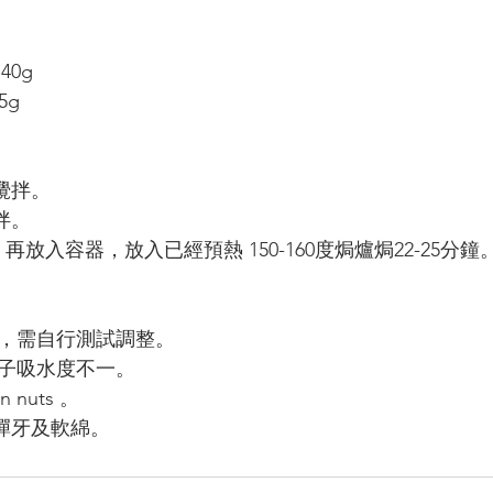
）
140g
35g
攪拌。
拌。
紙，再放入容器，放入已經預熱 150-160度焗爐焗22-25分鐘
一，需自行測試調整。
牌子吸水度不一。
 nuts 。
口感彈牙及軟綿。