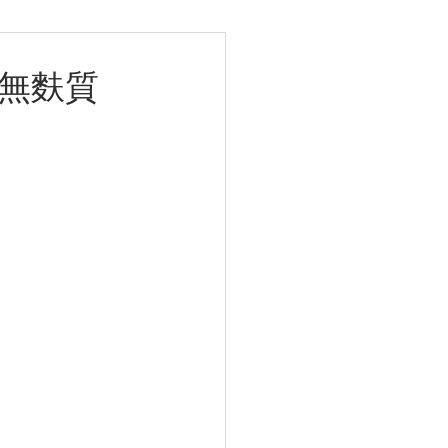
健脾祛濕排毒
強腎補血
 純素無麩質
強免疫力防癌