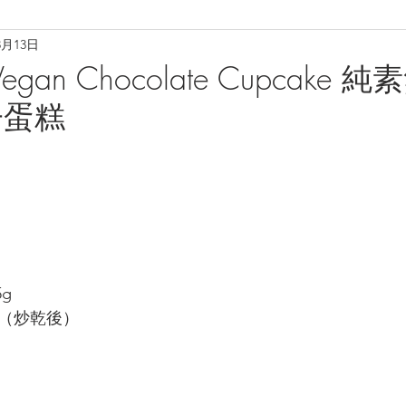
3月13日
理
烘焙麵包餅
小食·沙律
營養飲品
甜品糖水
e Vegan Chocolate Cupcake
子蛋糕
養肝潤肺養胃
化痰養陰
養生篇
養心安神
增
5g
  25g（炒乾後）