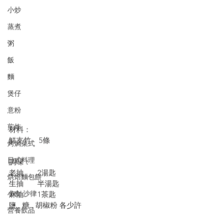
小炒
蒸煮
粥
飯
麵
煲仔
意粉
煎炸
材料：
鮮支竹    5條
烤焗菜式
日式料理
調味：
老抽       2湯匙 
烘焙麵包餅
生抽       半湯匙 
小食·沙律
麻油       1茶匙
鹽 , 糖 , 胡椒粉 各少許
營養飲品