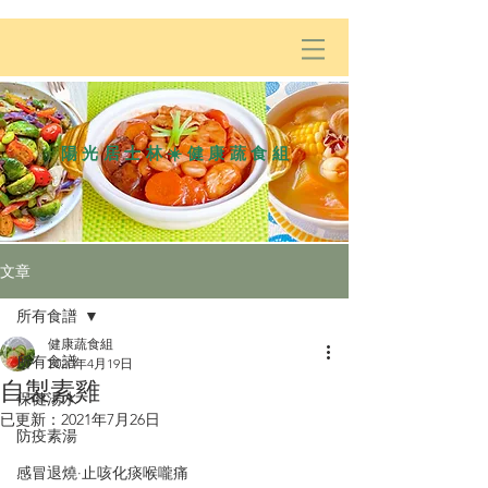
陽光居士林☀️健康蔬食組
文章
所有食譜
健康蔬食組
所有食譜
2020年4月19日
自製素雞
保健湯水
已更新：
2021年7月26日
防疫素湯
感冒退燒·止咳化痰喉嚨痛