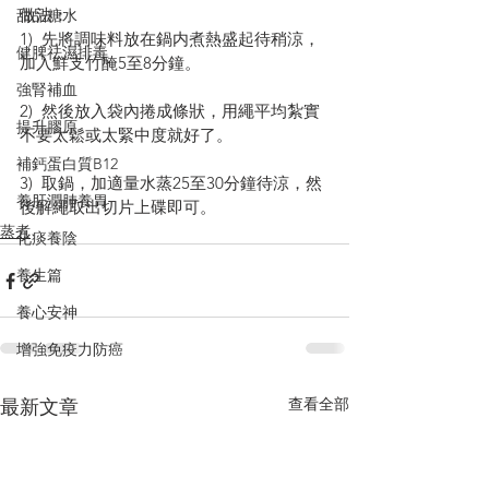
做法：
甜品糖水
1)  先將調味料放在鍋内煮熱盛起待稍涼，
健脾祛濕排毒
加入鮮支竹醃5至8分鐘。
強腎補血
2)  然後放入袋內捲成條狀，用繩平均紮實
提升膠原
不要太鬆或太緊中度就好了。
補鈣蛋白質B12
3)  取鍋，加適量水蒸25至30分鐘待涼，然
養肝潤肺養胃
後解繩取出切片上碟即可。
蒸煮
化痰養陰
養生篇
養心安神
增強免疫力防癌
查看全部
最新文章