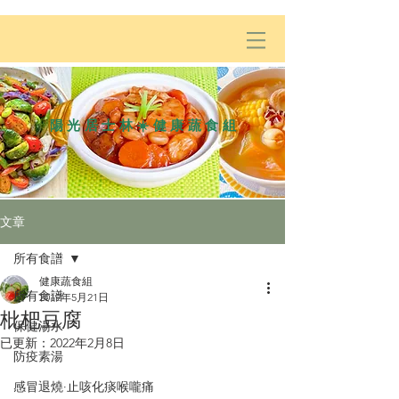
陽光居士林☀️健康蔬食組
文章
所有食譜
健康蔬食組
所有食譜
2019年5月21日
枇杷豆腐
保健湯水
已更新：
2022年2月8日
防疫素湯
感冒退燒·止咳化痰喉嚨痛