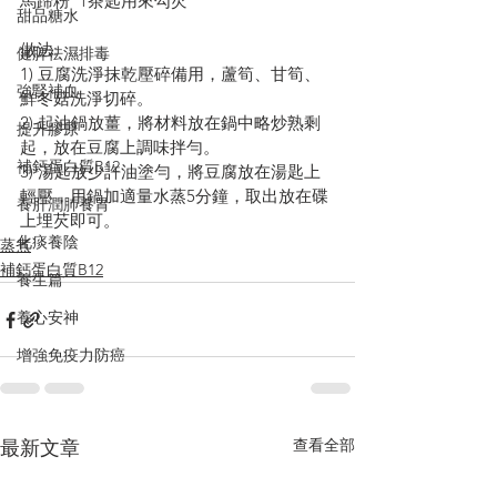
馬蹄粉  1茶匙用來勾芡
甜品糖水
做法:
健脾祛濕排毒
1) 豆腐洗淨抹乾壓碎備用，蘆筍、甘筍、
強腎補血
鮮冬菇洗淨切碎。
2) 起油鍋放薑，將材料放在鍋中略炒熟剩
提升膠原
起，放在豆腐上調味拌勻。
補鈣蛋白質B12
3) 湯匙放少許油塗勻，將豆腐放在湯匙上
輕壓，用鍋加適量水蒸5分鐘，取出放在碟
養肝潤肺養胃
上埋芡即可。
化痰養陰
蒸煮
補鈣蛋白質B12
養生篇
養心安神
增強免疫力防癌
查看全部
最新文章