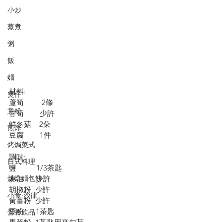
小炒
蒸煮
粥
飯
麵
材料:
煲仔
蘆筍         2條
意粉
甘筍        少許
鮮冬菇    2朵
煎炸
豆腐        1件
烤焗菜式
調味:
日式料理
鹽          1/3茶匙
烘焙麵包餅
麻油      少許
胡椒粉  少許
小食·沙律
黃薑粉  少許
豆粉      1茶匙
營養飲品