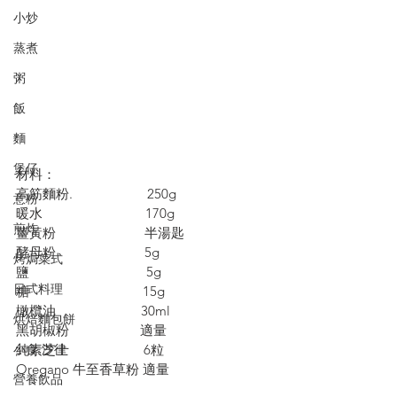
小炒
蒸煮
粥
飯
麵
煲仔
材料：
高筋麵粉.                     250g
意粉
暖水                             170g
煎炸
薑黃粉                         半湯匙
酵母粉                         5g
烤焗菜式
鹽                                 5g 
日式料理
糖                                15g
橄欖油                        30ml
烘焙麵包餅
黑胡椒粉                    適量
純素芝士                     6粒
小食·沙律
Oregano 牛至香草粉 適量
營養飲品