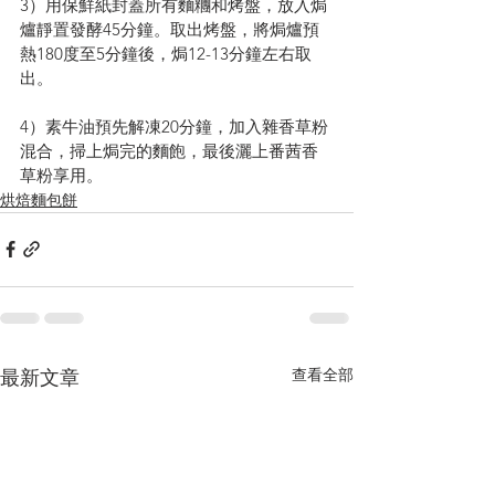
3）用保鮮紙封蓋所有麵糰和烤盤，放入焗
爐靜置發酵45分鐘。取出烤盤，將焗爐預
熱180度至5分鐘後，焗12-13分鐘左右取
出。
4）素牛油預先解凍20分鐘，加入雜香草粉
混合，掃上焗完的麵飽，最後灑上番茜香
草粉享用。
烘焙麵包餅
查看全部
最新文章