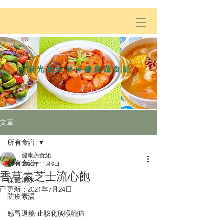
陽光居士林☀️健康蔬食組
文章
所有食譜
健康蔬食組
所有食譜
2020年11月9日
香草素芝士流心飽
保健湯水
已更新：
2021年7月24日
防疫素湯
感冒退燒·止咳化痰喉嚨痛