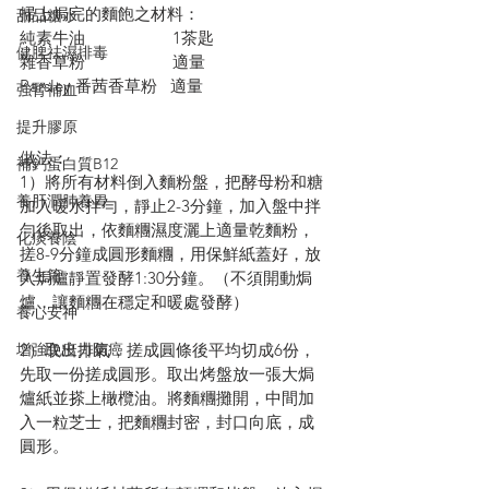
掃上焗完的麵飽之材料：
甜品糖水
純素牛油                    1茶匙
健脾祛濕排毒
雜香草粉                    適量
Parsley 番茜香草粉   適量
強腎補血
提升膠原
做法：
補鈣蛋白質B12
1）將所有材料倒入麵粉盤，把酵母粉和糖
養肝潤肺養胃
加入暖水拌勻，靜止2-3分鐘，加入盤中拌
勻後取出，依麵糰濕度灑上適量乾麵粉，
化痰養陰
搓8-9分鐘成圓形麵糰，用保鮮紙蓋好，放
養生篇
入焗爐靜置發酵1:30分鐘。（不須開動焗
爐，讓麵糰在穩定和暖處發酵）
養心安神
2）取出排氣，搓成圓條後平均切成6份，
增強免疫力防癌
先取一份搓成圓形。取出烤盤放一張大焗
爐紙並搽上橄欖油。將麵糰攤開，中間加
入一粒芝士，把麵糰封密，封口向底，成
圓形。