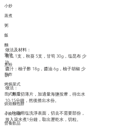
小炒
蒸煮
粥
飯
麵
做法及材料：
煲仔
青瓜 1支，秋葵 5支，甘筍 30g，塩昆布 少
許
意粉
醬汁：柚子酢 18g，醬油 6g，柚子胡椒 少
煎炸
許
烤焗菜式
做法：
日式料理
1）青瓜切薄片，加適量海鹽按摩，待出水
10-15分鐘，然後揸出水份。
烘焙麵包餅
2）秋葵用塩洗淨表面，切去不需要部份，
小食·沙律
放入滾水煮1分鐘，取出瀝乾水，切粒。
營養飲品