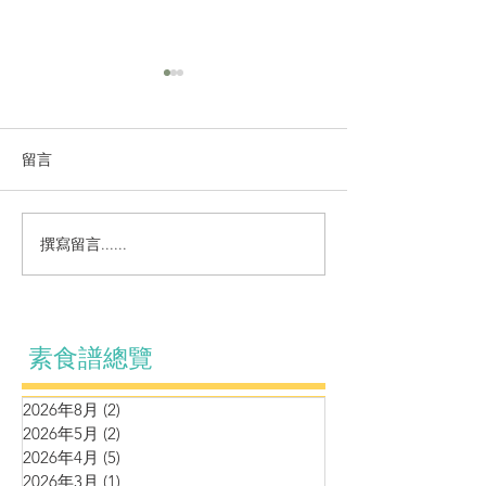
留言
營養小食～自製
撰寫留言......
鷹嘴豆松子泥伴羊肚菌車
厘茄牛油果黑松露醬
素食譜總覽
2026年8月
(2)
2 篇文章
2026年5月
(2)
2 篇文章
2026年4月
(5)
5 篇文章
2026年3月
(1)
1 篇文章