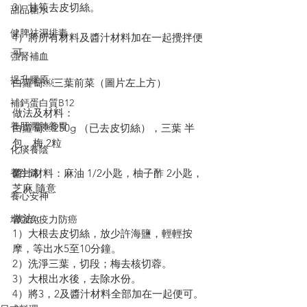
3）甘筍去皮切絲。
甜品糖水
健脾祛濕排毒
4）將所有材料及醬汁材料加在一起攪拌便
可。
強腎補血
提升膠原
白蘿蔔￼三葉前菜（圖片左上方）
補鈣蛋白質B12
做法及材料：
養肝潤肺養胃
白蘿蔔￼250g （已去皮切絲），三葉 半
包，梅 2粒
化痰養陰
養生篇
醬汁材料：麻油 1/2小匙，柚子酢 2小匙，
芝麻 隨意
養心安神
做法：
增強免疫力防癌
1）大根去皮切絲，放少許海鹽，輕輕按
摩，等出水5至10分鐘。
2）洗淨三葉，切段；梅去核切蓉。
3）大根出水後，去除水份。
4）將3，2及醬汁材料全部加在一起便可。