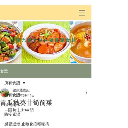
陽光居士林☀️健康蔬食組
文章
所有食譜
健康蔬食組
所有食譜
2023年5月11日
青瓜秋葵甘筍前菜
保健湯水
~圖片上方中間
防疫素湯
感冒退燒·止咳化痰喉嚨痛