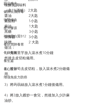
甜品糖水
味醂風調味料
（含1%酒精） 2大匙
健脾祛濕排毒
醤油　              2大匙
強腎補血
素菇粉              1小匙
麻油                  1大匙
提升膠原
黑糖                  3小匙
補鈣蛋白質B12
豆瓣醬              3小匙
味噌　              2 大匙
養肝潤肺養胃
做法：
化痰養陰
1）先將里芋放入滾水煮10分鐘
然後去皮切粒備用。
養生篇
2）將甘筍去皮切粒，放入滾水煮2分鐘備
養心安神
用。
增強免疫力防癌
3）將蒟蒻絲放入滾水煮1分鐘後備用。
4）將3放入鑊炒一會兒，然後加入少許麻
油炒。