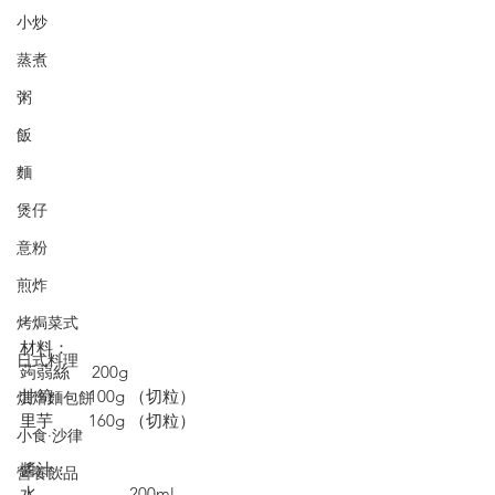
小炒
蒸煮
粥
飯
麵
煲仔
意粉
煎炸
烤焗菜式
材料：
日式料理
蒟蒻絲     200g
甘筍        100g （切粒）
烘焙麵包餅
里芋        160g （切粒）
小食·沙律
醬汁：
營養飲品
水                     200ml