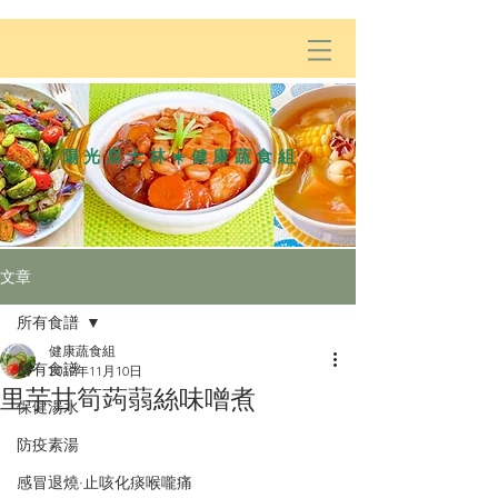
陽光居士林☀️健康蔬食組
文章
所有食譜
健康蔬食組
所有食譜
2019年11月10日
里芋甘筍蒟蒻絲味噌煮
保健湯水
防疫素湯
感冒退燒·止咳化痰喉嚨痛