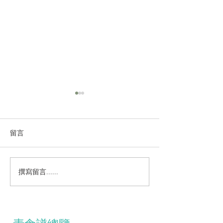
留言
大根味噌煮
日式麻醬伴四季豆
撰寫留言......