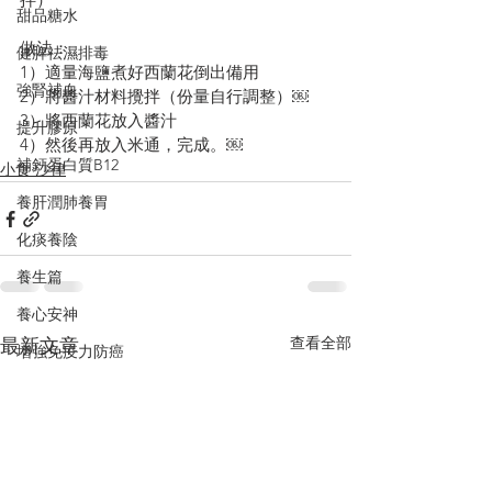
甜品糖水
做法：
健脾祛濕排毒
1）適量海鹽煮好西蘭花倒出備用
強腎補血
2）將醬汁材料攪拌（份量自行調整）￼
3）將西蘭花放入醬汁
提升膠原
4）然後再放入米通，完成。￼
補鈣蛋白質B12
小食·沙律
養肝潤肺養胃
化痰養陰
養生篇
養心安神
查看全部
最新文章
增強免疫力防癌