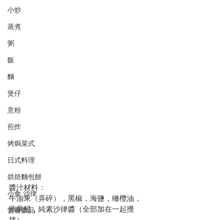
小炒
蒸煮
粥
飯
麵
煲仔
意粉
煎炸
烤焗菜式
日式料理
烘焙麵包餅
醬汁材料：
小食·沙律
牛油果（弄碎），黑椒，海鹽，橄欖油，
蘋果醋，純素沙律醬（全部加在一起攪
營養飲品
拌）