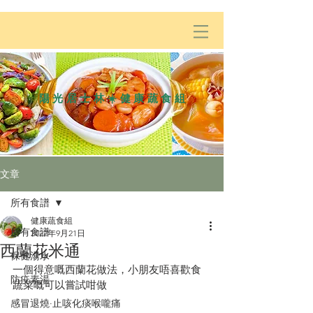
陽光居士林☀️健康蔬食組
文章
所有食譜
健康蔬食組
所有食譜
2022年9月21日
西蘭花米通
保健湯水
一個得意嘅西蘭花做法，小朋友唔喜歡食
防疫素湯
蔬菜嘅可以嘗試咁做
感冒退燒·止咳化痰喉嚨痛