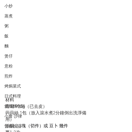
小炒
蒸煮
粥
飯
麵
煲仔
意粉
煎炸
烤焗菜式
日式料理
材料
蘿蔔 900g（已去皮）
烘焙麵包餅
蒟蒻絲 1包（放入滾水煮2分鐘倒出洗淨備
小食·沙律
用）
油揚 
2-3塊（切件）或 豆卜 幾件
營養飲品