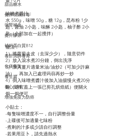
薑1-2片
甜品糖水
味噌煮醤汁：
健脾祛濕排毒
水 550g，味噌 50g，糖 12g，昆布粉 1少
強腎補血
匙，醤油 2小匙，味醂 2小匙，柚子酢 2小
匙（全部加在一起攪拌）
提升膠原
補鈣蛋白質B12
做法：
1）將蘿蔔去皮（去深少少），隨意切件
養肝潤肺養胃
2）放入滾水煮20分鐘，倒出洗淨
化痰養陰
3）加入薑片適量米油/油炒2（可加少許麻
油），再加入已處理蒟蒻再炒一炒
養生篇
4）倒入味噌煮醬汁後加入油揚慢火煮20分
鐘（適宜蓋上一張已剪孔烘焙紙）便關火
養心安神
焗一焗便可
增強免疫力防癌
小貼士：
-每隻味噌濃度不一，自行調整份量
-上碟後可加適量七味粉
-煮剩的汁多或少請自行調整
-若果用豆卜，請先過熱水