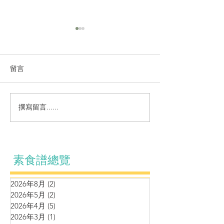
留言
撰寫留言......
羊肚菌姬松茸黑松露九層
鷹嘴豆松子泥伴
塔燴豆腐
厘茄牛油果黑松
素食譜總覽
2026年8月
(2)
2 篇文章
2026年5月
(2)
2 篇文章
2026年4月
(5)
5 篇文章
2026年3月
(1)
1 篇文章