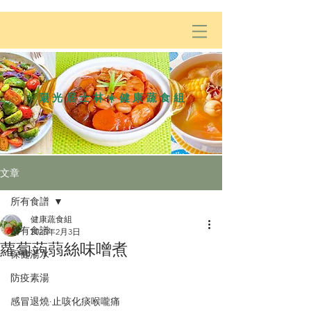
陽光居士林☀️健康蔬食組
文章
所有食譜
健康蔬食組
所有食譜
2025年2月3日
蘿蔔蒟蒻絲味噌煮
保健湯水
防疫素湯
感冒退燒·止咳化痰喉嚨痛