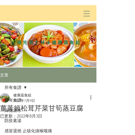
陽光居士林☀️健康蔬食組
文章
所有食譜
健康蔬食組
所有食譜
2022年7月9日
薑黃姬松茸芹菜甘筍蒸豆腐
保健湯水
已更新：
2022年8月3日
防疫素湯
感冒退燒·止咳化痰喉嚨痛