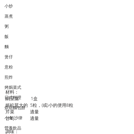
小炒
蒸煮
粥
飯
麵
煲仔
意粉
煎炸
烤焗菜式
材料：
日式料理
絹豆腐          1盒
姬松茸大的  5粒，(或)小的便用8粒
烘焙麵包餅
芹菜             適量
小食·沙律
甘筍             適量
營養飲品
調味：