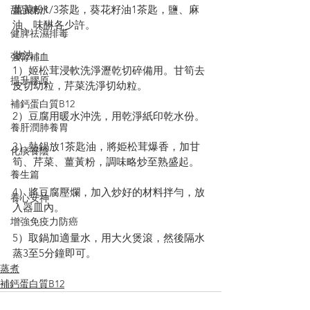
薑黃粉1/3茶匙，葵花籽油1茶匙，鹽、麻
甜品糖水
油、味醂各少許。
健脾祛濕排毒
做法：
強腎補血
1）姬松茸浸軟洗淨瀝乾切碎備用。甘筍去
提升膠原
皮切幼粒，芹菜洗淨切幼粒。
補鈣蛋白質B12
2）豆腐用暖水沖洗，用乾淨紙印乾水份。
養肝潤肺養胃
3）熱鍋放1茶匙油，將姫松茸爆香，加甘
化痰養陰
筍、芹菜、薑黃粉，調味略炒至熟盛起。
養生篇
4）將豆腐壓爛，加入炒好的材料拌勻，放
養心安神
入器皿內。
增強免疫力防癌
5）取鍋加適量水，用大火煲滾，然後隔水
蒸3至5分鐘即可。
蒸煮
補鈣蛋白質B12