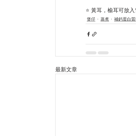
⭐️ 黃耳，榆耳可放
煲仔
蒸煮
補鈣蛋白質B
最新文章