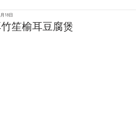
4月18日
理
烘焙麵包餅
小食·沙律
營養飲品
甜品糖水
耳竹笙榆耳豆腐煲
養肝潤肺養胃
化痰養陰
養生篇
養心安神
增