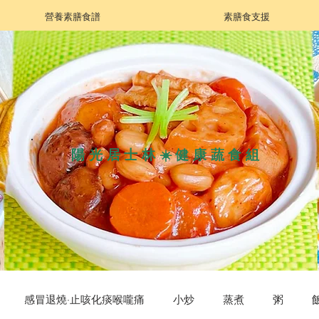
營養素膳食譜
素膳食支援
陽光居士林☀️健康蔬食組
感冒退燒·止咳化痰喉嚨痛
小炒
蒸煮
粥