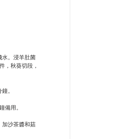
飛水。浸羊肚菌
件，秋葵切段，
分鐘。
鐘備用。
，加沙茶醬和菇