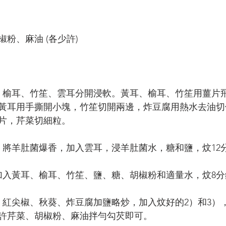
粉、麻油 (各少許)
、榆耳、竹笙、雲耳分開浸軟。黃耳、榆耳、竹笙用薑片
黃耳用手撕開小塊，竹笙切開兩邊，炸豆腐用熱水去油切
片，芹菜切細粒。
，將羊肚菌爆香，加入雲耳，浸羊肚菌水，糖和鹽，炆12
加入黃耳、榆耳、竹笙、鹽、糖、胡椒粉和適量水，炆8分
、紅尖椒、秋葵、炸豆腐加鹽略炒，加入炆好的2）和3）
許芹菜、胡椒粉、麻油拌勻勾芡即可。