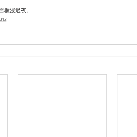
入雪櫃浸過夜。
12