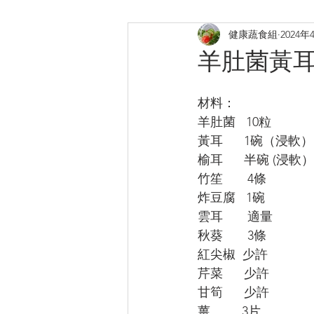
健康蔬食組
2024年
煎炸
烤焗菜式
日式料
羊肚菌黃
提升膠原
補鈣蛋白質B12
材料：
羊肚菌   10粒
黃耳      1碗（浸軟）
榆耳      半碗 (浸軟）
竹笙       4條 
炸豆腐   1碗
雲耳       適量
秋葵       3條
紅尖椒  少許
芹菜      少許
甘筍      少許
薑         3片