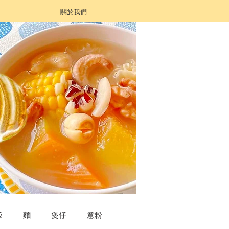
關於我們
飯
麵
煲仔
意粉