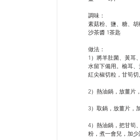
調味：
素菇粉、鹽、糖、胡椒
沙茶醬 1茶匙
做法：
1）將羊肚菌、黃耳
水留下備用。榆耳、
紅尖椒切粒，甘筍切
2）熱油鍋，放薑片
3）取鍋，放薑片，
4）熱油鍋，把甘筍
粉，煮一會兒，加少