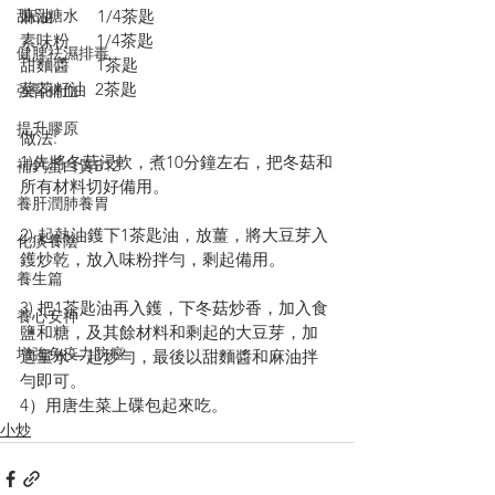
麻油          1/4茶匙
甜品糖水
素味粉      1/4茶匙
健脾祛濕排毒
甜麵醬      1茶匙
葵花籽油  2茶匙
強腎補血
提升膠原
做法:
1)先將冬菇浸軟，煮10分鐘左右，把冬菇和
補鈣蛋白質B12
所有材料切好備用。
養肝潤肺養胃
2) 起熱油鑊下1茶匙油，放薑，將大豆芽入
化痰養陰
鑊炒乾，放入味粉拌勻，剩起備用。
養生篇
3) 把1茶匙油再入鑊，下冬菇炒香，加入食
養心安神
鹽和糖，及其餘材料和剩起的大豆芽，加
增強免疫力防癌
適量水一起炒勻，最後以甜麵醬和麻油拌
勻即可。
4）用唐生菜上碟包起來吃。
小炒