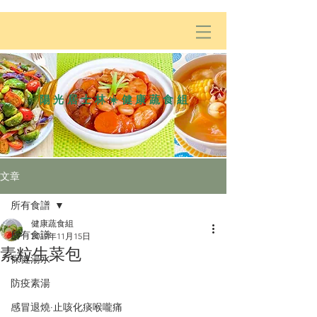
陽光居士林☀️健康蔬食組
文章
所有食譜
健康蔬食組
所有食譜
2019年11月15日
素粒生菜包
保健湯水
防疫素湯
感冒退燒·止咳化痰喉嚨痛