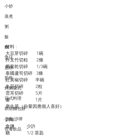
小炒
蒸煮
粥
飯
材料 :
麵
大豆芽切碎       1碗
煲仔
炸支竹切粒       2條
蘿蔔乾切碎       1/3碗
意粉
泰國蘆筍切碎   3條
煎炸
紅黃椒切碎      半碗
冬菇切碎          2粒
烤焗菜式
雲耳切碎          5片
日式料理
薑                     1片
唐生菜（份量因應個人喜好）
烘焙麵包餅
小食·沙律
調味 :
食鹽          少許
營養飲品
糖              1/2 茶匙