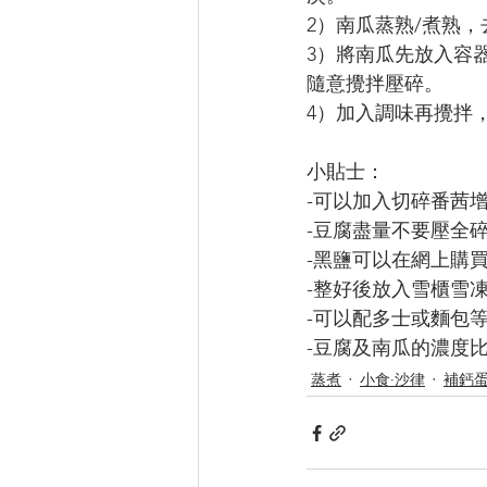
2）南瓜蒸熟/煮熟
3）將南瓜先放入容
隨意攪拌壓碎。
4）加入調味再攪拌
小貼士：
-可以加入切碎番茜
-豆腐盡量不要壓全
-黑鹽可以在網上購
-整好後放入雪櫃雪
-可以配多士或麵包
-豆腐及南瓜的濃度
蒸煮
小食·沙律
補鈣蛋