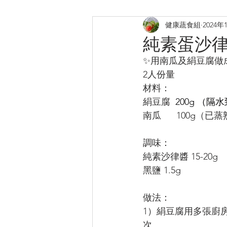
健康蔬食組
2024年
煎炸
烤焗菜式
日式料
純素蛋沙
✨用南瓜及絹豆腐做
提升膠原
補鈣蛋白質B12
2人份量
材料：
絹豆腐  
200g （隔水到
南瓜      100g
調味：
純素沙律醬 15-20g
黑鹽 1.5g
做法：
1）絹豆腐用多張廚
次。