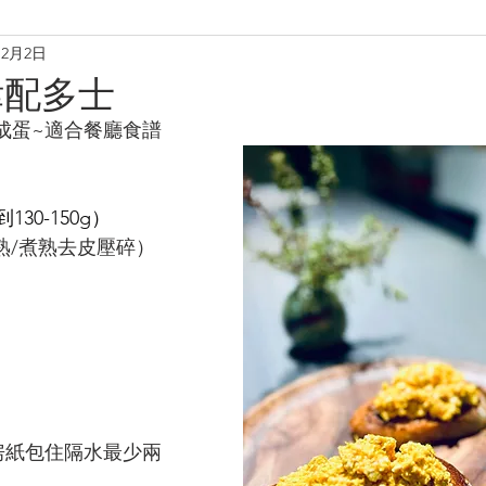
12月2日
理
烘焙麵包餅
小食·沙律
營養飲品
甜品糖水
律配多士
成蛋~適合餐廳食譜
養肝潤肺養胃
化痰養陰
養生篇
養心安神
增
130-150g）
（已蒸熟/煮熟去皮壓碎）
房紙包住隔水最少兩