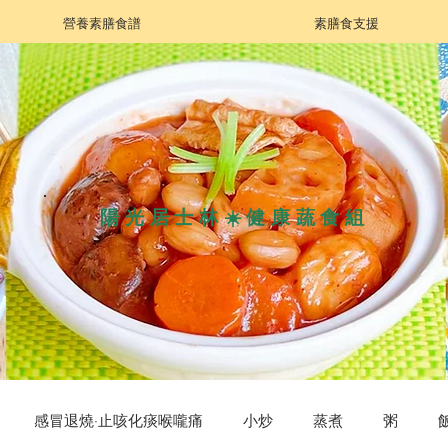
營養素膳食譜
素膳食支援
陽光居士林☀️健康蔬食組
感冒退燒·止咳化痰喉嚨痛
小炒
蒸煮
粥