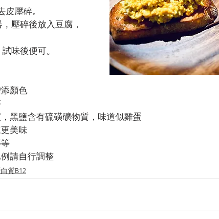
，去皮壓碎。
器，壓碎後放入豆腐，
，試味後便可。
增添顏色
碎
買，黑鹽含有硫磺礦物質，味道似雞蛋
凍更美味
等等
比例請自行調整
白質B12