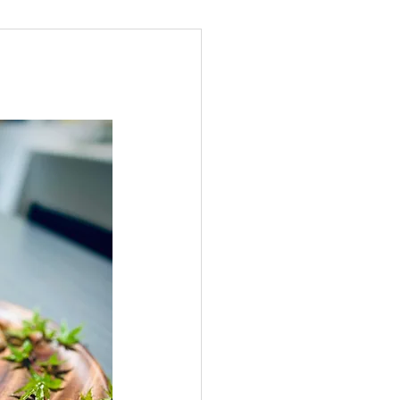
健脾祛濕排毒
強腎補血
強免疫力防癌