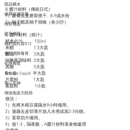
甜品糖水
B 醬汁材料（傳統日式）
健脾祛濕排毒
1）蘿蔔去皮磨蓉揸干.  8-9成水份
2）柚子醋及柚子胡椒（各少許）
強腎補血
提升膠原
C 醬汁材料（燒汁）
精進出汁          150ml
補鈣蛋白質B12
米醋                 1.5大匙
養肝潤肺養胃
醬油                 3大匙
味醂風調味料  2大匙
化痰養陰
黑糖                 5大匙
Smoke liquid  半大匙
養生篇
片栗粉             1大匙
養心安神
素菇粉              1小匙
增強免疫力防癌
做法：
1）先將木棉豆腐隔水8小時備用。
2）蓮藕去皮切薄片放入水煮或蒸2-3分鐘。
3）茗荷切片備用。
4）放1-3，隔夜飯，A醬汁材料落食物處理