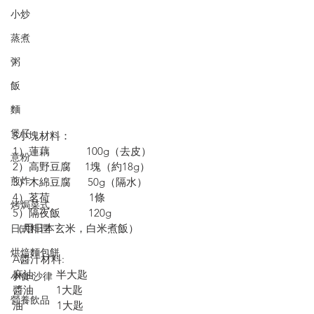
小炒
蒸煮
粥
飯
麵
煲仔
5小塊材料：
1）蓮藕             100g（去皮）
意粉
2）高野豆腐     1塊（約18g）
煎炸
3）木綿豆腐      50g（隔水）
4）茗荷              1條
烤焗菜式
5）隔夜飯          120g
（用日本玄米，白米煮飯）
日式料理
烘焙麵包餅
A醬汁材料:
麻油        半大匙
小食·沙律
醬油        1大匙
營養飲品
油            1大匙