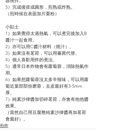
器攪拌。
5）完成後搓成圓形，煎熟或炸熟。
（煎時候在表面加片栗粉）
小貼士:
1）如果覺得太過熱氣，可以煮完後加入B
醬汁一起食用。
2）亦可以用C醬汁材料（燒汁）。
3）如果沒有茗荷，可以用蕃茜代替。
4）個人喜歡用炸的煮法。
5）通常日本炸物會有蘿蔔蓉，消除熱氣作
用。
6）如果想蘿蔔蓉沒太多辛辣味，可以用蘿
蔔近葉部部份磨蓉，去皮最好有3-5mm
厚。
7）純素沙律醬加切碎茗荷，亦會有他他醬
效果。
（當然自己用豆腐整純素沙律醬再加茗荷
會最好）。
煎炸