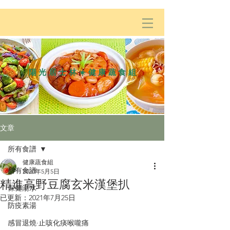
陽光居士林☀️健康蔬食組
文章
所有食譜
健康蔬食組
所有食譜
2020年5月5日
精進高野豆腐玄米漢堡扒
保健湯水
已更新：
2021年7月25日
防疫素湯
感冒退燒·止咳化痰喉嚨痛