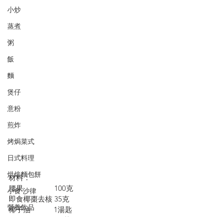
小炒
蒸煮
粥
飯
麵
煲仔
意粉
煎炸
烤焗菜式
日式料理
烘焙麵包餅
材料：
腰果                100克
小食·沙律
即食椰棗去核 35克
營養飲品
椰子油            1湯匙