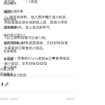
可可粉            1.5茶匙
甜品糖水
健脾祛濕排毒
做法：
1）將所有材料，放入攪拌機打成小粒狀，
強腎補血
用匙羹盛起放在保鮮紙上面，搓成小球形
放在紙杯內，放上葵花籽即可。
提升膠原
補鈣蛋白質B12
⭐️以上材料份量可以做12粒。
這可可球，材料易買易做，又好好味😋適
養肝潤肺養胃
合家庭節日聚會的小甜品。
化痰養陰
⭐️感謝！營養師Arlene老師🙏🏻💖教導做這
養生篇
個小甜品，非常好味😋😋😋
養心安神
小食·沙律
甜品糖水
增強免疫力防癌