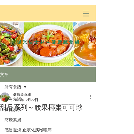
陽光居士林☀️健康蔬食組
文章
所有食譜
健康蔬食組
所有食譜
2023年12月22日
甜品系列～腰果椰棗可可球
保健湯水
防疫素湯
感冒退燒·止咳化痰喉嚨痛