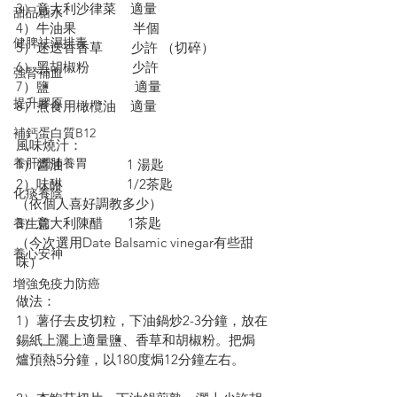
3）意大利沙律菜    適量
甜品糖水
4）牛油果                半個
健脾祛濕排毒
5）迷迭香香草        少許 （切碎）
6）黑胡椒粉            少許
強腎補血
7）鹽                        適量
提升膠原
8）煮食用橄欖油    適量
補鈣蛋白質B12
風味燒汁：
養肝潤肺養胃
1）醬油                  1 湯匙
2）味醂                  1/2茶匙
化痰養陰
（依個人喜好調教多少）
3）意大利陳醋       1茶匙
養生篇
（今次選用Date Balsamic vinegar有些甜
養心安神
味）
增強免疫力防癌
做法：
1）薯仔去皮切粒，下油鍋炒2-3分鐘，放在
錫紙上灑上適量鹽、香草和胡椒粉。把焗
爐預熱5分鐘，以180度焗12分鐘左右。