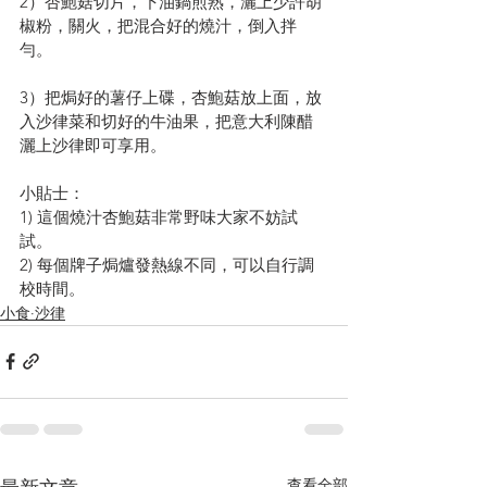
2）杏鮑菇切片，下油鍋煎熟，灑上少許胡
椒粉，關火，把混合好的燒汁，倒入拌
勻。
3）把焗好的薯仔上碟，杏鮑菇放上面，放
入沙律菜和切好的牛油果，把意大利陳醋
灑上沙律即可享用。
小貼士：
1) 這個燒汁杏鮑菇非常野味大家不妨試
試。
2) 每個牌子焗爐發熱線不同，可以自行調
校時間。
小食·沙律
查看全部