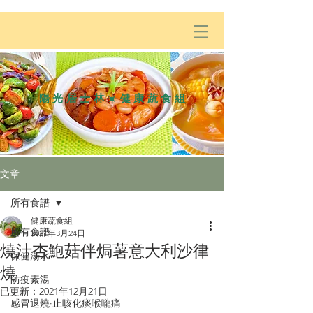
陽光居士林☀️健康蔬食組
文章
所有食譜
健康蔬食組
所有食譜
2021年3月24日
燒汁杏鮑菇伴焗薯意大利沙律
保健湯水
燒
防疫素湯
已更新：
2021年12月21日
感冒退燒·止咳化痰喉嚨痛