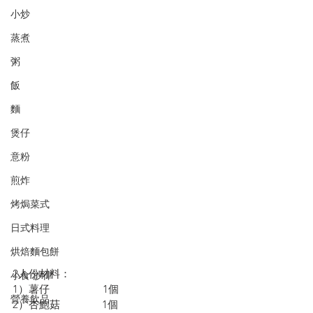
小炒
蒸煮
粥
飯
麵
煲仔
意粉
煎炸
烤焗菜式
日式料理
烘焙麵包餅
2人份材料：
小食·沙律
1）薯仔                   1個
營養飲品
2）杏鮑菇               1個