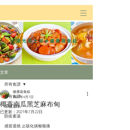
陽光居士林☀️健康蔬食組
文章
所有食譜
健康蔬食組
所有食譜
2021年4月7日
椰香南瓜黑芝麻布甸
保健湯水
已更新：
2021年7月22日
防疫素湯
感冒退燒·止咳化痰喉嚨痛