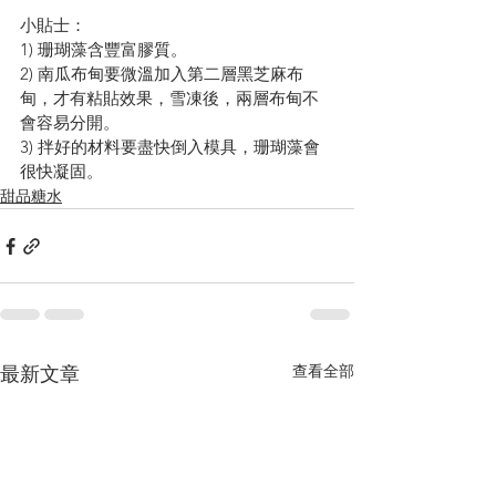
小貼士：
1) 珊瑚藻含豐富膠質。
2) 南瓜布甸要微溫加入第二層黑芝麻布
甸，才有粘貼效果，雪凍後，兩層布甸不
會容易分開。
3) 拌好的材料要盡快倒入模具，珊瑚藻會
很快凝固。
甜品糖水
查看全部
最新文章