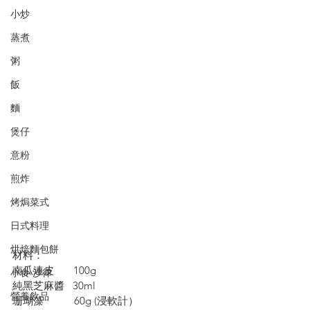
小炒
蒸煮
粥
飯
麵
煲仔
意粉
煎炸
烤焗菜式
日式料理
烘焙麵包餅
材料：
南瓜連皮       100g
小食·沙律
純黑芝麻醬   30ml
營養飲品
珊瑚藻           60g (浸軟計）