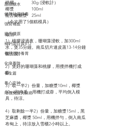
桃膠               30g (浸軟計）
甜品糖水
椰漿               100ml
健脾祛濕排毒
龍舌蘭糖漿    25ml
（今次用了5個糕模具）
強腎補血
提升膠原
做法：
1）桃膠浸過夜，珊瑚藻浸軟，加300ml
補鈣蛋白質B12
水，煲35分鐘。南瓜切片連皮蒸13-14分鐘
養肝潤肺養胃
後去皮。
化痰養陰
2）煲好的珊瑚藻和桃膠，用攪拌機打成
蓉。 
養生篇
養心安神
3）取一半2）份量，加糖漿10ml，椰漿 
50ml和南瓜，用機打成蓉，平均倒入模
增強免疫力防癌
具，待涼。
4）取剩餘一半2）份量，加糖漿15ml，黑
芝麻醬，椰漿 50ml，用機拌勻，倒入南瓜
布甸上，待涼放入雪櫃2小時以上。