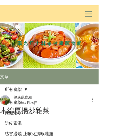
陽光居士林☀️健康蔬食組
文章
所有食譜
健康蔬食組
所有食譜
2023年7月25日
木綿厚揚炒雜菜
保健湯水
防疫素湯
感冒退燒·止咳化痰喉嚨痛