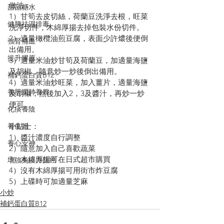
做法：
甜品糖水
1）甘筍去皮切絲，荷蘭豆洗淨去根，旺菜
健脾祛濕排毒
洗淨切件，木綿厚揚去掉包裝水份切件。
2）適量橄欖油煎豆腐，表面少許燶後便倒
強腎補血
出備用。
提升膠原
3）適量米油炒甘筍及荷蘭豆，加適量海鹽
及胡椒，隨意炒一炒後倒出備用。
補鈣蛋白質B12
4）適量米油炒旺菜，加入薑片，適量海鹽
養肝潤肺養胃
及胡椒；然後加入2，3及醬汁，再炒一炒
便可。
化痰養陰
養生篇
小貼士：
1）醬汁濃度自行調整
養心安神
2）隨意加入自己喜歡蔬菜
3）木綿厚揚可在日式超市購買
增強免疫力防癌
4）沒有木綿厚揚可用街市炸豆腐
5）上碟時可加適量芝麻
小炒
補鈣蛋白質B12