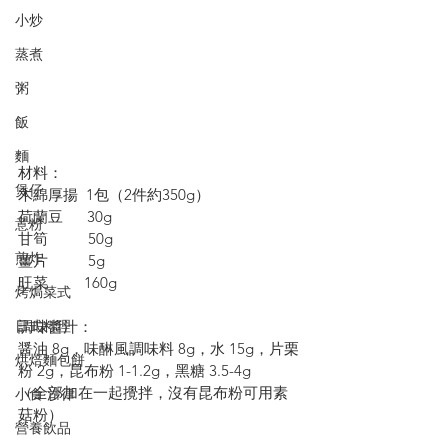
小炒
蒸煮
粥
飯
麵
材料：
煲仔
木綿厚揚  1包（2件約350g）
荷蘭豆      30g 
意粉
甘筍          50g
煎炸
薑片          5g
旺菜         160g
烤焗菜式
日式料理
調味醬汁：
醤油 8g，味醂風調味料 8g，水 15g，片栗
烘焙麵包餅
粉 2g，昆布粉 1-1.2g，黑糖 3.5-4g
（全部加在一起攪拌，沒有昆布粉可用素
小食·沙律
菇粉）
營養飲品