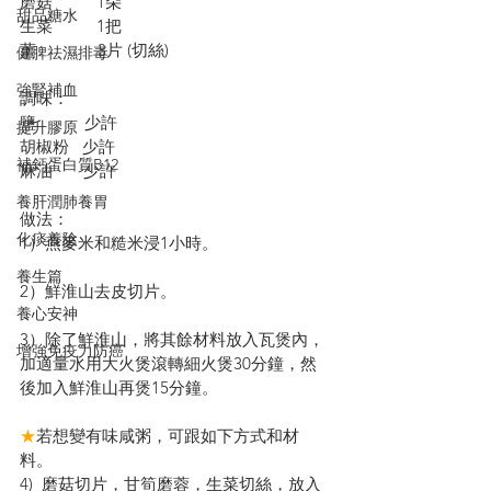
磨菇          1朵
甜品糖水
生菜          1把
薑              3片 (切絲)
健脾祛濕排毒
強腎補血
調味：
鹽           少許
提升膠原
胡椒粉   少許
補鈣蛋白質B12
麻油       少許
養肝潤肺養胃
做法：
化痰養陰
1）燕麥米和糙米浸1小時。
養生篇
2）鮮淮山去皮切片。
養心安神
3）除了鮮淮山，將其餘材料放入瓦煲內，
增強免疫力防癌
加適量水用大火煲滾轉細火煲30分鐘，然
後加入鮮淮山再煲15分鐘。
★
若想變有味咸粥，可跟如下方式和材
料。
4)  磨菇切片，甘筍磨蓉，生菜切絲，放入