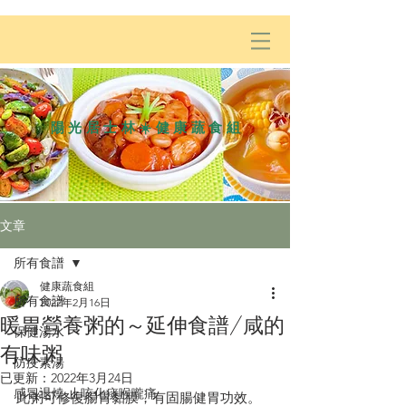
陽光居士林☀️健康蔬食組
文章
所有食譜
健康蔬食組
所有食譜
2022年2月16日
暖胃營養粥的～延伸食譜/咸的
保健湯水
有味粥
防疫素湯
已更新：
2022年3月24日
感冒退燒·止咳化痰喉嚨痛
此粥可修復腸胃黏膜，有固腸健胃功效。