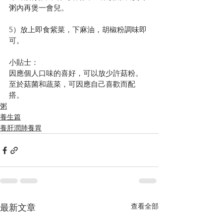
粥內再煲一會兒。
5）放上即食紫菜，下麻油，胡椒粉調味即
可。
小貼士：
因應個人口味的喜好，可以放少許菇粉。
至於菇菌和蔬菜，可因應自己喜歡而配
搭。
粥
養生篇
養肝潤肺養胃
查看全部
最新文章