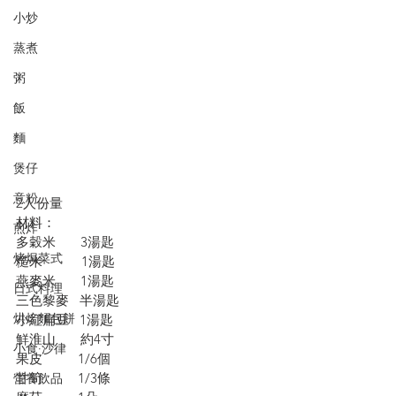
小炒
蒸煮
粥
飯
麵
煲仔
意粉
2人份量
材料：
煎炸
多穀米       3湯匙
烤焗菜式
糙米           1湯匙
燕麥米       1湯匙
日式料理
三色黎麥   半湯匙
烘焙麵包餅
小紅扁豆   1湯匙
鮮淮山       約4寸
小食·沙律
果皮          1/6個
甘筍          1/3條
營養飲品