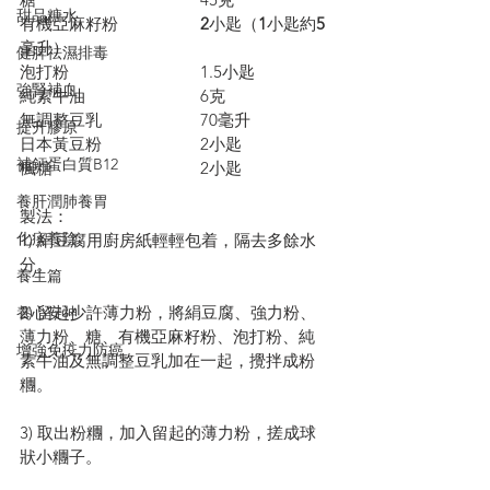
甜品糖水
有機亞麻籽粉　　　　　
2
小匙（
1
小匙約
5
毫升）
健脾祛濕排毒
泡打粉　　　　　　　　1.5小匙
強腎補血
純素牛油　　　　　　　6克
無調整豆乳　　　　　　70毫升
提升膠原
日本黃豆粉　　　　　　2小匙
補鈣蛋白質B12
楓糖　　　　　　　　　2小匙
養肝潤肺養胃
製法：
化痰養陰
1) 絹豆腐用廚房紙輕輕包着，隔去多餘水
分。
養生篇
2) 留起少許薄力粉，將絹豆腐、強力粉、
養心安神
薄力粉、糖、有機亞麻籽粉、泡打粉、純
增強免疫力防癌
素牛油及無調整豆乳加在一起，攪拌成粉
糰。
3) 取出粉糰，加入留起的薄力粉，搓成球
狀小糰子。