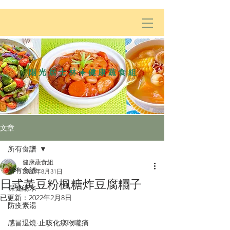
陽光居士林☀️健康蔬食組
文章
所有食譜
健康蔬食組
所有食譜
2020年8月31日
日式黃豆粉楓糖炸豆腐糰子
保健湯水
已更新：
2022年2月8日
防疫素湯
感冒退燒·止咳化痰喉嚨痛