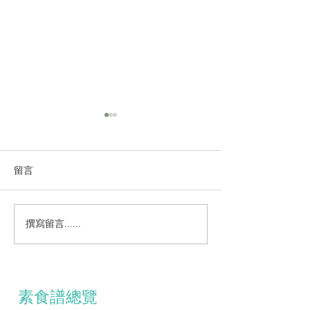
留言
撰寫留言......
鷹嘴豆松子泥伴羊肚菌車
蒸煮系列～羊肚
厘茄牛油果黑松露醬
燴竹笙腐皮
素食譜總覽