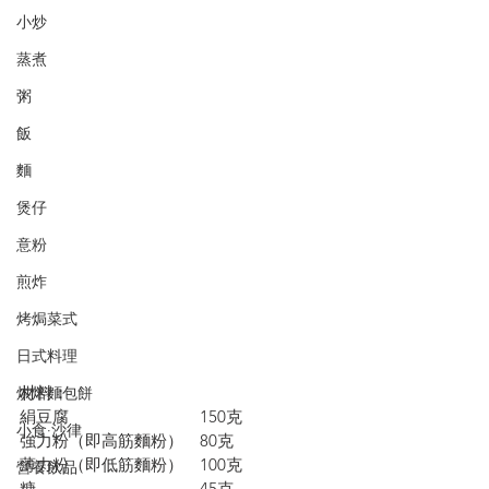
小炒
蒸煮
粥
飯
麵
煲仔
意粉
煎炸
烤焗菜式
日式料理
材料：
烘焙麵包餅
絹豆腐　　　　　　　　150克
小食·沙律
強力粉（即高筋麵粉）　80克
薄力粉（即低筋麵粉）　100克
營養飲品
糖　　　　　　　　　　45克