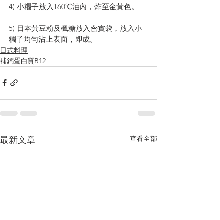
4) 小糰子放入160℃油內，炸至金黃色。
5) 日本黃豆粉及楓糖放入密實袋，放入小
糰子均勻沾上表面，即成。
日式料理
補鈣蛋白質B12
查看全部
最新文章