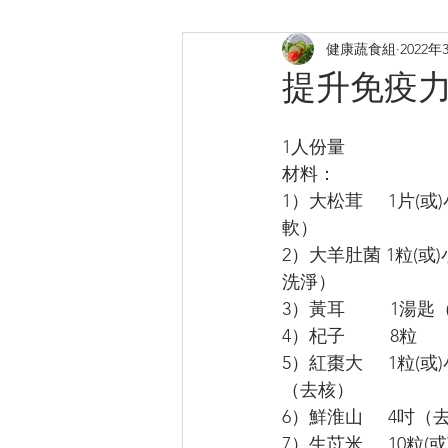
健康蔬食組
2022年
煎炸
烤焗菜式
日式料
提升免疫
提升膠原
補鈣蛋白質B12
1人份量
材料：
1）大松茸     1片
軟）
2）大羊肚菌 1粒(或
洗淨）
3）黃耳         
4）杞子         8粒
5）紅棗大     1粒(
（去核）
6）鮮淮山     4吋
7）生苡米     10粒(或