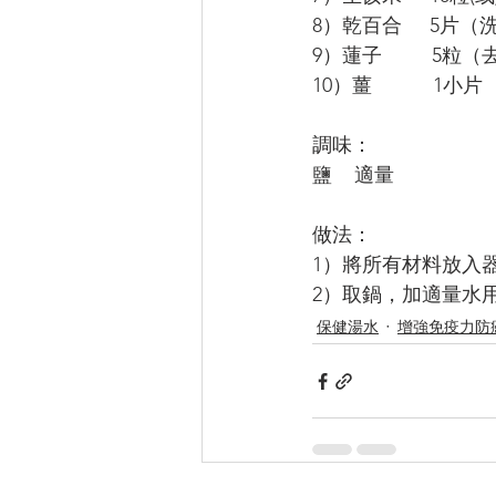
8）乾百合     5片
9）蓮子         5
10）薑           1小片
調味：
鹽    適量
做法：
1）將所有材料放入器皿
2）取鍋，加適量水
保健湯水
增強免疫力防