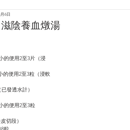
3月6日
理
烘焙麵包餅
小食·沙律
營養飲品
甜品糖水
力滋陰養血燉湯
養肝潤肺養胃
化痰養陰
養生篇
養心安神
增
(或)小的便用2至3片（浸
)小的便用2至3粒（浸軟
1湯匙（已發透水計）
或)小的便用2至3粒
（去皮切段）
)8粒