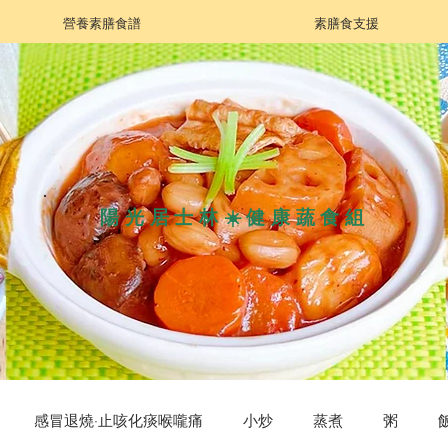
營養素膳食譜
素膳食支援
陽光居士林☀️健康蔬食組
感冒退燒·止咳化痰喉嚨痛
小炒
蒸煮
粥