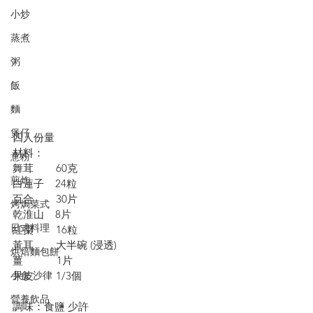
小炒
蒸煮
粥
飯
麵
煲仔
四人份量
材料：
意粉
舞茸        60克 
煎炸
白蓮子    24粒 
百合        30片 
烤焗菜式
乾淮山    8片 
日式料理
紅棗        16粒
黃耳        大半碗 (浸透)
烘焙麵包餅
薑            1片 
果皮        1/3個
小食·沙律
營養飲品
調味：食鹽 少許