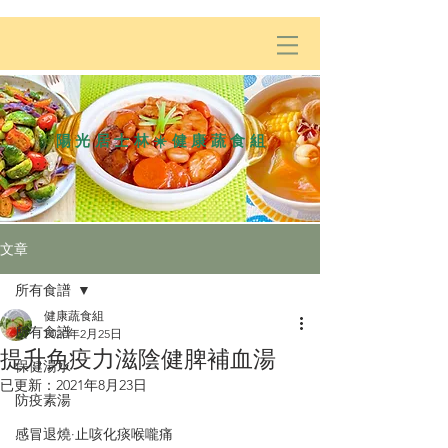
陽光居士林☀️健康蔬食組
文章
所有食譜
健康蔬食組
所有食譜
2020年2月25日
提升免疫力滋陰健脾補血湯
保健湯水
已更新：
2021年8月23日
防疫素湯
感冒退燒·止咳化痰喉嚨痛