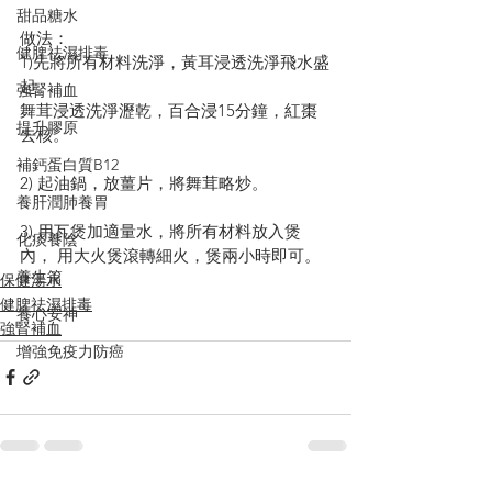
甜品糖水
做法：
健脾祛濕排毒
1)先將所有材料洗淨，黃耳浸透洗淨飛水盛
起。
強腎補血
舞茸浸透洗淨瀝乾，百合浸15分鐘，紅棗
提升膠原
去核。
補鈣蛋白質B12
2) 起油鍋，放薑片，將舞茸略炒。
養肝潤肺養胃
3) 用瓦煲加適量水，將所有材料放入煲
化痰養陰
內， 用大火煲滾轉細火，煲兩小時即可。
養生篇
保健湯水
健脾祛濕排毒
養心安神
強腎補血
增強免疫力防癌