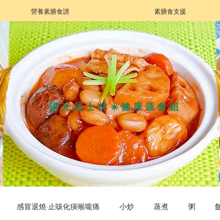
營養素膳食譜
素膳食支援
陽光居士林☀️健康蔬食組
感冒退燒·止咳化痰喉嚨痛
小炒
蒸煮
粥