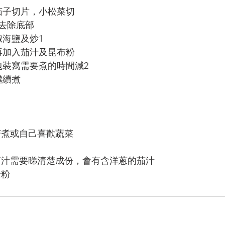
茄子切片，小松菜切
去除底部
椒海鹽及炒1
再加入茄汁及昆布粉
包裝寫需要煮的時間減2
繼續煮
菇煮或自己喜歡蔬菜
茄汁需要睇清楚成份，會有含洋蔥的茄汁
士粉