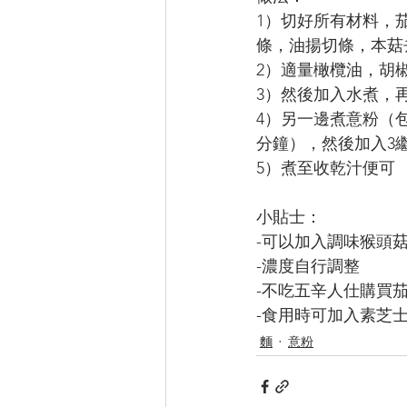
1）切好所有材料，
條，油揚切條，本菇
2）適量橄欖油，胡
3）然後加入水煮，
4）另一邊煮意粉（
分鐘），然後加入3
5）煮至收乾汁便可
小貼士：
-可以加入調味猴頭
-濃度自行調整
-不吃五辛人仕購買
-食用時可加入素芝
麵
意粉