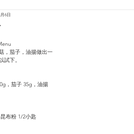
3月6日
理
烘焙麵包餅
小食·沙律
營養飲品
甜品糖水
粉
養肝潤肺養胃
化痰養陰
養生篇
養心安神
增
enu
菇，茄子，油揚做出一
以試下。
0g，茄子 35g，油揚 
，昆布粉 1/2小匙