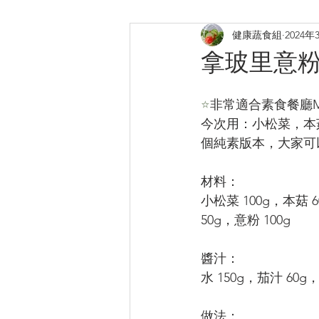
健康蔬食組
2024年
煎炸
烤焗菜式
日式料
拿玻里意
提升膠原
補鈣蛋白質B12
⭐️
非常適合素食餐廳M
今次用：小松菜，本
個純素版本，大家可
材料：
小松菜 100g，本菇 6
50g，意粉 100g
醬汁：
水 150g，茄汁 60g
做法：