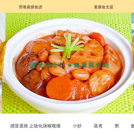
營養素膳食譜
素膳食支援
陽光居士林☀️健康蔬食組
感冒退燒·止咳化痰喉嚨痛
小炒
蒸煮
粥