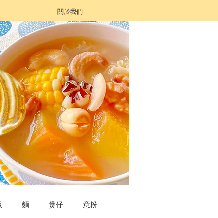
關於我們
飯
麵
煲仔
意粉