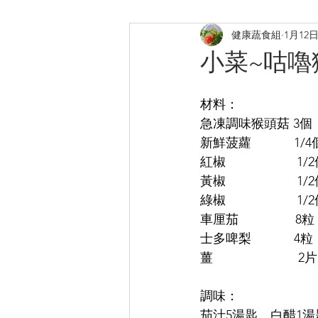
健康蔬食組
1月12
煎炸
烤焗菜式
日式料
小菜~咕嚕
提升膠原
補鈣蛋白質B12
材料：
急凍調味猴頭菇 3個
新鮮菠蘿            1/
紅椒                    1/
黃椒                    1/
綠椒                    1/
車厘茄                8粒
士多啤梨            4粒
薑                        2片
調味：
茄汁5湯匙、白醋1湯