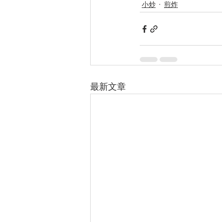
小炒
煎炸
最新文章