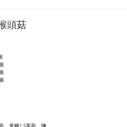
日
理
烘焙麵包餅
小食·沙律
營養飲品
甜品糖水
猴頭菇
養肝潤肺養胃
化痰養陰
養生篇
養心安神
增
4個
2個
2個
2個
匙、黃糖1.5茶匙、鹽