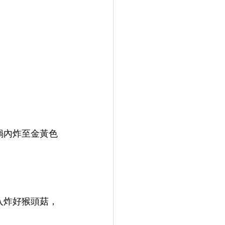
鍋內炸至金黃色
入炸好猴頭菇，