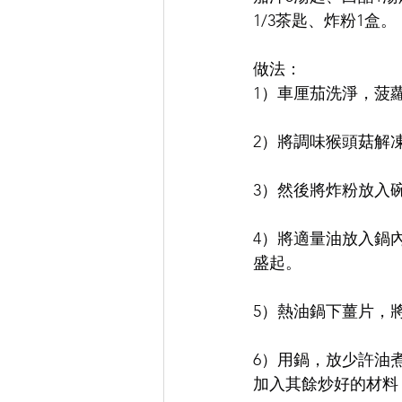
1/3茶匙、炸粉1盒。
做法：
1）車厘茄洗淨，菠
2）將調味猴頭菇解
3）然後將炸粉放入
4）將適量油放入鍋
盛起。
5）熱油鍋下薑片，
6）用鍋，放少許油
加入其餘炒好的材料