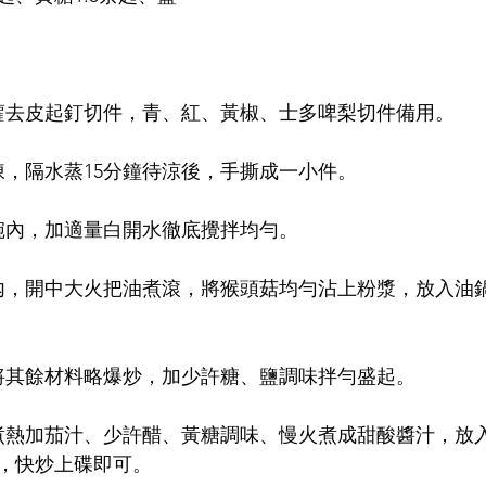
蘿去皮起釘切件，青、紅、黃椒、士多啤梨切件備用。
凍，隔水蒸15分鐘待涼後，手撕成一小件。
碗內，加適量白開水徹底攪拌均勻。
內，開中大火把油煮滾，將猴頭菇均勻沾上粉漿，放入油
將其餘材料略爆炒，加少許糖、鹽調味拌勻盛起。
煮熱加茄汁、少許醋、黃糖調味、慢火煮成甜酸醬汁，放
，快炒上碟即可。