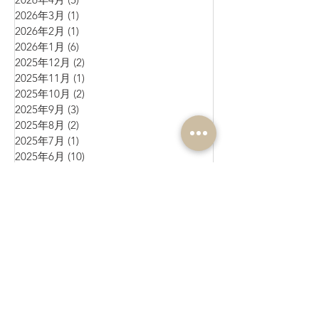
2026年3月
(1)
1 篇文章
2026年2月
(1)
1 篇文章
2026年1月
(6)
6 篇文章
2025年12月
(2)
2 篇文章
2025年11月
(1)
1 篇文章
2025年10月
(2)
2 篇文章
2025年9月
(3)
3 篇文章
2025年8月
(2)
2 篇文章
2025年7月
(1)
1 篇文章
2025年6月
(10)
10 篇文章
2025年5月
(1)
1 篇文章
2025年4月
(4)
4 篇文章
2025年3月
(3)
3 篇文章
2025年2月
(4)
4 篇文章
2025年1月
(3)
3 篇文章
2024年12月
(4)
4 篇文章
2024年11月
(4)
4 篇文章
2024年10月
(1)
1 篇文章
2024年9月
(3)
3 篇文章
2024年8月
(10)
10 篇文章